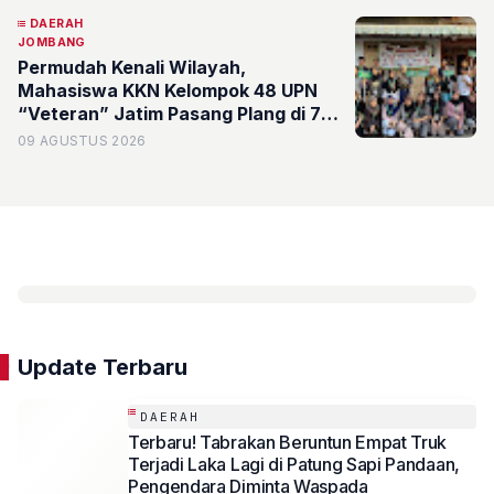
dan Jajaran LPPM UPN Veteran
DAERAH
Jawa Timur
JOMBANG
Permudah Kenali Wilayah,
Mahasiswa KKN Kelompok 48 UPN
“Veteran” Jatim Pasang Plang di 7
Dusun Desa Sidowarek Kabupaten
09 AGUSTUS 2026
Jombang
Update Terbaru
DAERAH
Terbaru! Tabrakan Beruntun Empat Truk
Terjadi Laka Lagi di Patung Sapi Pandaan,
Pengendara Diminta Waspada