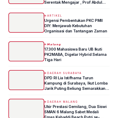
Serentak Mengajar , Prof Abdul
Syukur Ungkap Tips Lolos Fakultas
Kedokteran
ARTIKEL
Urgensi Pembentukan PKC PMII
DIY: Menjawab Kebutuhan
Organisasi dan Tantangan Zaman
𝙈𝙖𝙡𝙖𝙣𝙜
17.300 Mahasiswa Baru UB Ikuti
PK2MABA, Digelar Hybrid Selama
Tiga Hari
DAERAH SURABAYA
DPD RI Lia Istifhama Turun
Kampung di Surabaya, Ikut Lomba
Jarik Puting Beliung Semarakkan
HUT RI ke-81
DAERAH MALANG
Ukir Prestasi Gemilang, Dua Siswi
SMAN 6 Malang Sabet Medali
Emas Kabaddi Beach Putri se-