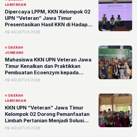
LAMONGAN
Dipercaya LPPM, KKN Kelompok 02
UPN “Veteran” Jawa Timur
Presentasikan Hasil KKN di Hadapan
Bupati Lamongan dan Jajaran
09 AGUSTUS 2026
DAERAH
JOMBANG
Mahasiswa KKN UPN Veteran Jawa
Timur Kenalkan dan Praktikkan
Pembuatan Ecoenzym kepada
Kelompok Tani dan Ibu PKK di
09 AGUSTUS 2026
Jombang
DAERAH
LAMONGAN
KKN UPN “Veteran” Jawa Timur
Kelompok 02 Dorong Pemanfaatan
Limbah Pertanian Menjadi Solusi
Berkelanjutan di Desa
09 AGUSTUS 2026
Kedungmegarih, Dihadiri Rektorat