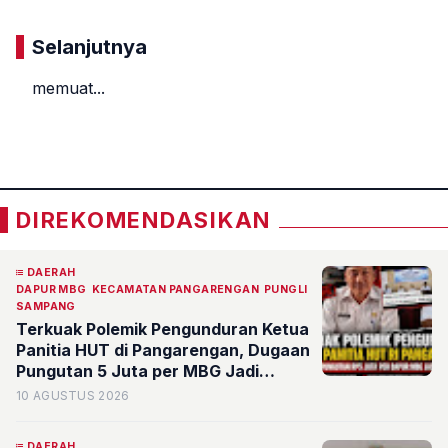
Selanjutnya
memuat...
«
»
DIREKOMENDASIKAN
DAERAH
DAPUR MBG
KECAMATAN PANGARENGAN
PUNGLI
SAMPANG
Terkuak Polemik Pengunduran Ketua
Panitia HUT di Pangarengan, Dugaan
Pungutan 5 Juta per MBG Jadi
Sorotan
10 AGUSTUS 2026
DAERAH