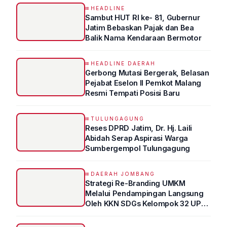
HEADLINE
Sambut HUT RI ke- 81, Gubernur
Jatim Bebaskan Pajak dan Bea
Balik Nama Kendaraan Bermotor
HEADLINE DAERAH
Gerbong Mutasi Bergerak, Belasan
Pejabat Eselon II Pemkot Malang
Resmi Tempati Posisi Baru
TULUNGAGUNG
Reses DPRD Jatim, Dr. Hj. Laili
Abidah Serap Aspirasi Warga
Sumbergempol Tulungagung
DAERAH JOMBANG
Strategi Re-Branding UMKM
Melalui Pendampingan Langsung
Oleh KKN SDGs Kelompok 32 UPN
“VETERAN” Jawa Timur