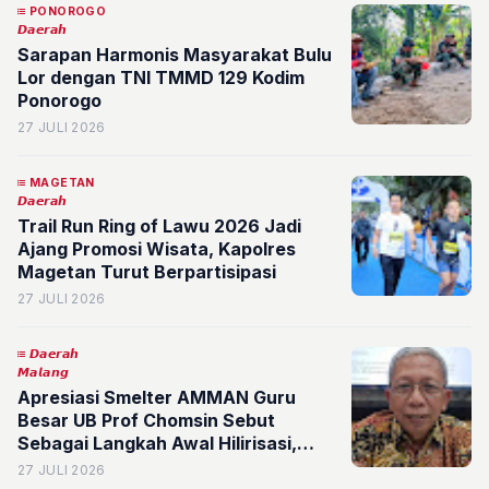
PONOROGO
𝘿𝙖𝙚𝙧𝙖𝙝
Sarapan Harmonis Masyarakat Bulu
Lor dengan TNI TMMD 129 Kodim
Ponorogo
27 JULI 2026
MAGETAN
𝘿𝙖𝙚𝙧𝙖𝙝
Trail Run Ring of Lawu 2026 Jadi
Ajang Promosi Wisata, Kapolres
Magetan Turut Berpartisipasi
27 JULI 2026
𝘿𝙖𝙚𝙧𝙖𝙝
𝙈𝙖𝙡𝙖𝙣𝙜
Apresiasi Smelter AMMAN Guru
Besar UB Prof Chomsin Sebut
Sebagai Langkah Awal Hilirisasi,
Manfaat Harus Mengalir ke Industri
27 JULI 2026