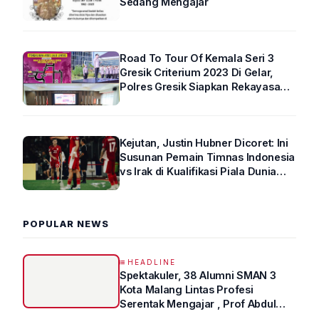
Sedang Mengajar
Road To Tour Of Kemala Seri 3
Gresik Criterium 2023 Di Gelar,
Polres Gresik Siapkan Rekayasa
Arus Lalin
Kejutan, Justin Hubner Dicoret: Ini
Susunan Pemain Timnas Indonesia
vs Irak di Kualifikasi Piala Dunia
2026 R4
POPULAR NEWS
HEADLINE
Spektakuler, 38 Alumni SMAN 3
Kota Malang Lintas Profesi
Serentak Mengajar , Prof Abdul
Syukur Ungkap Tips Lolos Fakultas