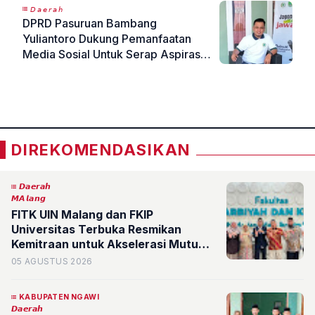
𝘋𝘢𝘦𝘳𝘢𝘩
DPRD Pasuruan Bambang
Yuliantoro Dukung Pemanfaatan
Media Sosial Untuk Serap Aspirasi
Masyarakat, Lebih Cepat
«
»
DIREKOMENDASIKAN
𝘿𝙖𝙚𝙧𝙖𝙝
𝙈𝘼𝙡𝙖𝙣𝙜
FITK UIN Malang dan FKIP
Universitas Terbuka Resmikan
Kemitraan untuk Akselerasi Mutu
Akademik
05 AGUSTUS 2026
KABUPATEN NGAWI
𝘿𝙖𝙚𝙧𝙖𝙝