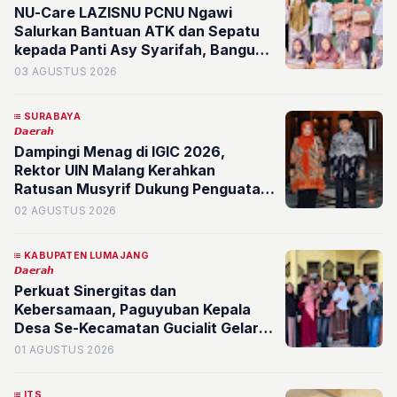
NU-Care LAZISNU PCNU Ngawi
Salurkan Bantuan ATK dan Sepatu
kepada Panti Asy Syarifah, Bangun
Sinergi Positif Banom dan Lembaga
03 AGUSTUS 2026
SURABAYA
𝘿𝙖𝙚𝙧𝙖𝙝
Dampingi Menag di IGIC 2026,
Rektor UIN Malang Kerahkan
Ratusan Musyrif Dukung Penguatan
Masjid sebagai Pusat Peradaban
02 AGUSTUS 2026
KABUPATEN LUMAJANG
𝘿𝙖𝙚𝙧𝙖𝙝
Perkuat Sinergitas dan
Kebersamaan, Paguyuban Kepala
Desa Se-Kecamatan Gucialit Gelar
Silaturahmi Rutin di Desa Sombo
01 AGUSTUS 2026
ITS