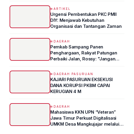
Kedokteran
ARTIKEL
Urgensi Pembentukan PKC PMII
DIY: Menjawab Kebutuhan
Organisasi dan Tantangan Zaman
DAERAH
Pemkab Sampang Panen
Penghargaan, Rakyat Patungan
Perbaiki Jalan, Rossy: "Jangan
Sampai Prestasi Hanya Indah di
Atas Kertas"
DAERAH PASURUAN
KAJARI PASURUAN EKSEKUSI
DANA KORUPSI PKBM CAPAI
KERUGIAN 4 M
DAERAH
Mahasiswa KKN UPN “Veteran”
Jawa Timur Perkuat Digitalisasi
UMKM Desa Mangkujajar melalui
Program UMKM GO DIGITAL