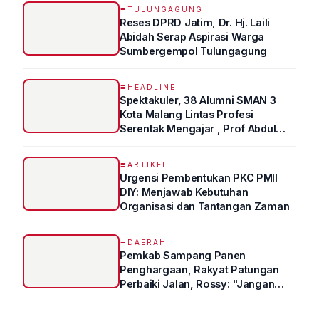
TULUNGAGUNG
Reses DPRD Jatim, Dr. Hj. Laili
Abidah Serap Aspirasi Warga
Sumbergempol Tulungagung
HEADLINE
Spektakuler, 38 Alumni SMAN 3
Kota Malang Lintas Profesi
Serentak Mengajar , Prof Abdul
Syukur Ungkap Tips Lolos Fakultas
Kedokteran
ARTIKEL
Urgensi Pembentukan PKC PMII
DIY: Menjawab Kebutuhan
Organisasi dan Tantangan Zaman
DAERAH
Pemkab Sampang Panen
Penghargaan, Rakyat Patungan
Perbaiki Jalan, Rossy: "Jangan
Sampai Prestasi Hanya Indah di
Atas Kertas"