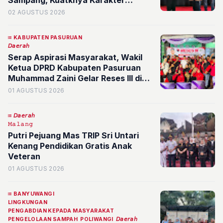
Sampang, Kuatknya Karakter
Madura Jaga Keutuhan Bangsa
02 AGUSTUS 2026
KABUPATEN PASURUAN
𝘋𝘢𝘦𝘳𝘢𝘩
Serap Aspirasi Masyarakat, Wakil
Ketua DPRD Kabupaten Pasuruan
Muhammad Zaini Gelar Reses III di
Desa Ngabar Kecamatan Kraton
01 AGUSTUS 2026
𝘋𝘢𝘦𝘳𝘢𝘩
𝙼𝚊𝚕𝚊𝚗𝚐
Putri Pejuang Mas TRIP Sri Untari
Kenang Pendidikan Gratis Anak
Veteran
01 AGUSTUS 2026
BANYUWANGI
LINGKUNGAN
PENGABDIAN KEPADA MASYARAKAT
PENGELOLAAN SAMPAH
POLIWANGI
𝘋𝘢𝘦𝘳𝘢𝘩