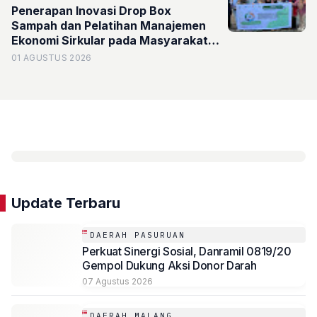
Penerapan Inovasi Drop Box
Sampah dan Pelatihan Manajemen
Ekonomi Sirkular pada Masyarakat
Desa Kenjo
01 AGUSTUS 2026
Update Terbaru
DAERAH PASURUAN
Perkuat Sinergi Sosial, Danramil 0819/20
Gempol Dukung Aksi Donor Darah
07 Agustus 2026
DAERAH MALANG