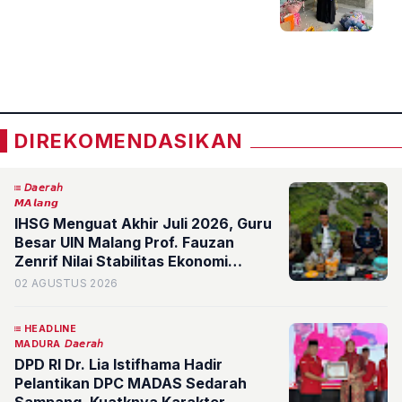
«
»
DIREKOMENDASIKAN
𝘋𝘢𝘦𝘳𝘢𝘩
𝙈𝘼𝙡𝙖𝙣𝙜
IHSG Menguat Akhir Juli 2026, Guru
Besar UIN Malang Prof. Fauzan
Zenrif Nilai Stabilitas Ekonomi
Indonesia Semakin Kokoh
02 AGUSTUS 2026
HEADLINE
MADURA
𝘋𝘢𝘦𝘳𝘢𝘩
DPD RI Dr. Lia Istifhama Hadir
Pelantikan DPC MADAS Sedarah