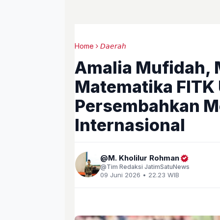
Home
𝘋𝘢𝘦𝘳𝘢𝘩
Amalia Mufidah, 
Matematika FITK
Persembahkan Me
Internasional
M. Kholilur Rohman
Tim Redaksi JatimSatuNews
09 Juni 2026 • 22.23 WIB