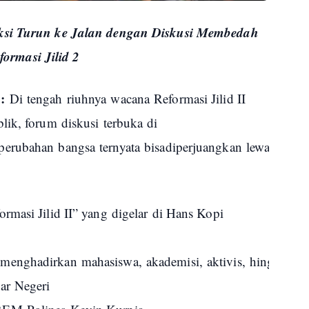
si Turun ke Jalan dengan Diskusi Membedah
formasi Jilid 2
S:
Di
tengah
riuhnya
wacana
Reformasi Jilid II
blik
, forum
diskusi
terbuka
di
perubahan
bangsa
ternyata
bisa
diperjuangkan
lewat
dialo
rmasi Jilid II” yang
digelar
di Hans Kopi
menghadirkan
mahasiswa
,
akademisi
,
aktivis
,
hingga
bu
r Negeri