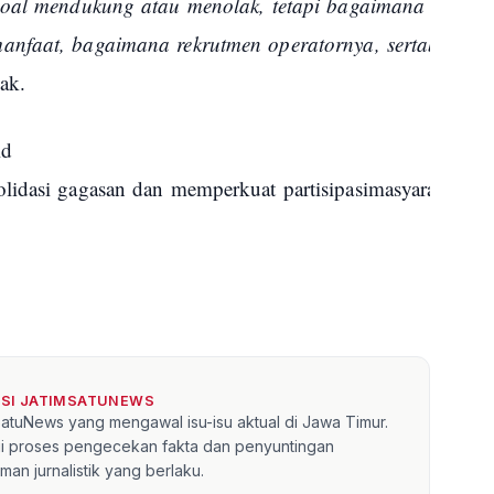
soal
mendukung
atau
menolak
,
tetapi
bagaimana
tata
ke
anfaat
,
bagaimana
rekrutmen
operatornya
,
serta
bagaim
ak
.
id
lidasi
gagasan
dan
memperkuat
partisipasi
masyarakat
da
KSI JATIMSATUNEWS
mSatuNews yang mengawal isu-isu aktual di Jawa Timur.
lui proses pengecekan fakta dan penyuntingan
an jurnalistik yang berlaku.