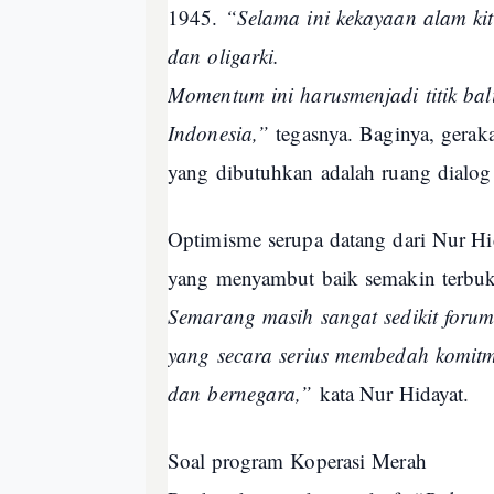
1945.
“Selama
ini
kekayaan
alam
ki
dan
oligarki
.
Momentum
ini
harus
menjadi
titik
bal
Indonesia,”
tegasnya
.
Baginya
,
gerak
yang
dibutuhkan
adalah
ruang
dialo
Optimisme
serupa
datang
dari
Nur Hid
yang
menyambut
baik
semakin
terbu
Semarang
masih
sangat
sedikit
foru
yang
secara
serius
membedah
komit
dan
bernegara
,”
kata Nur Hidayat.
Soal program
Koperasi
Merah