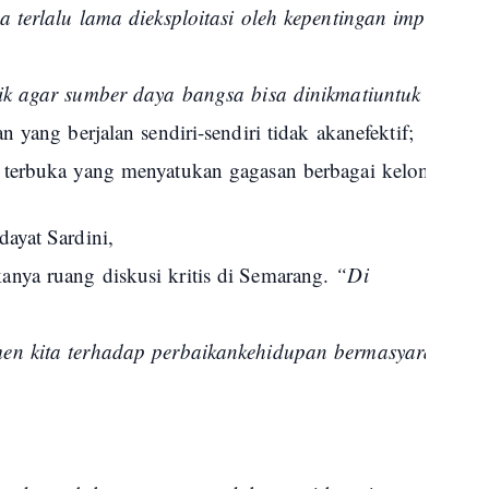
ta
terlalu
lama
dieksploitasi
oleh
kepentingan
imperialis
ik
agar
sumber
daya
bangsa
bisa
dinikmati
untuk
keseja
an
yang
berjalan
sendiri-sendiri
tidak
akan
efektif
;
g
terbuka
yang
menyatukan
gagasan
berbagai
kelompok
m
ayat Sardini,
kanya
ruang
diskusi
kritis
di Semarang.
“Di
m
men
kita
terhadap
perbaikan
kehidupan
bermasyarakat
,
b