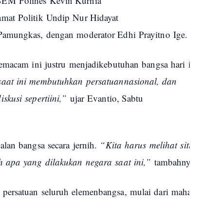
BEM
Polines
Kevin Kurnia
amat
Politik
Undip
Nur Hidayat
 Pamungkas,
dengan
moderator Edhi
Prayitno
Ige.
emacam
ini
justru
menjadi
kebutuhan
bangsa
hari
ini
.
“
Di
saat
ini
membutuhkan
persatuan
nasional
, dan
iskusi
seperti
ini
,”
ujar
Evantio, Sabtu
alan
bangsa
secara
jernih
.
“Kita
harus
melihat
situasi
se
h
apa
yang
dilakukan
negara
saat
ini
,”
tambahnya
.
persatuan
seluruh
elemen
bangsa
,
mulai
dari
mahasiswa
,