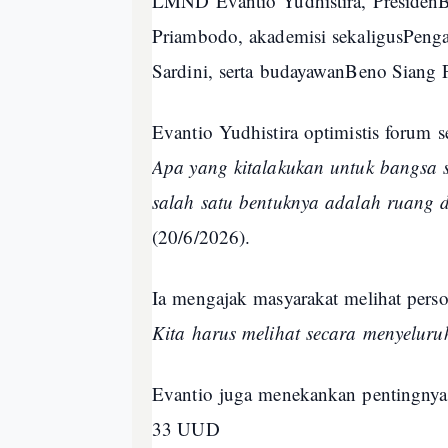
LMND
Evantio
Yudhistira
,
Presiden
Priambodo,
akademisi
sekaligus
Peng
Sardini,
serta
budayawan
Beno Siang
Evantio
Yudhistira
optimistis
forum
s
Apa yang
kita
lakukan
untuk
bangsa
salah
satu
bentuknya
adalah
ruang
d
(20/6/2026).
Ia
mengajak
masyarakat
melihat
perso
Kita
harus
melihat
secara
menyeluru
Evantio
juga
menekankan
pentingnya
33 UUD