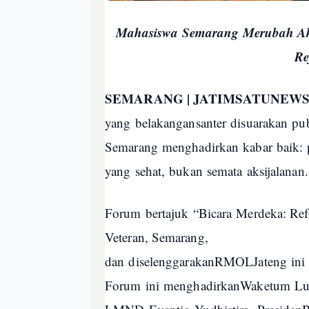
Mahasiswa Semarang Merubah Ak
Re
SEMARANG | JATIMSATUNEW
yang
belakangan
santer
disuarakan
pu
Semarang
menghadirkan
kabar
baik
:
yang
sehat
,
bukan
semata
aksi
jalanan
.
Forum
bertajuk
“
Bicara
Merdeka: Refo
Veteran, Semarang,
dan
diselenggarakan
RMOLJateng
ini
Forum
ini
menghadirkan
Waketum
Lua