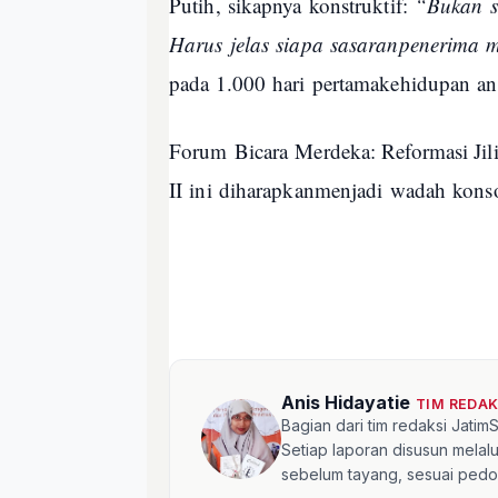
Putih,
sikapnya
konstruktif
:
“
Bukan
Harus
jelas
siapa
sasaran
penerima
m
pada 1.000
hari
pertama
kehidupan
an
Forum
Bicara
Merdeka: Reformasi Jil
II
ini
diharapkan
menjadi
wadah
konso
Anis Hidayatie
TIM REDA
Bagian dari tim redaksi Jati
Setiap laporan disusun mela
sebelum tayang, sesuai pedom