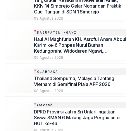
Tingkatkan Kesadaran Kesehatan Anak,
KKN 14 Simorejo Gelar Nobar dan Praktik
Cuci Tangan di SDN 1 Simorejo
09 Agustus 2026
KABUPATEN NGAWI
Haul Al Maghfurlah KH. Asroful Anam Abdul
Karim ke-6 Ponpes Nurul Burhan
Kedungprahu Widodaren Ngawi,
Kesempatan Lelang Wakaf Masih Berlanjut
09 Agustus 2026
OLAHRAGA
Thailand Sempurna, Malaysia Tantang
Vietnam di Semifinal Piala AFF 2026
08 Agustus 2026
𝘿𝙖𝙚𝙧𝙖𝙝
DPRD Provinsi Jatim Sri Untari Ingatkan
Siswa SMAN 6 Malang Jaga Pergaulan di
HUT ke-46
08 Agustus 2026