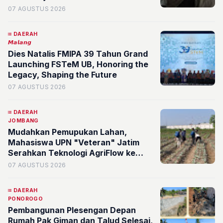
Speaking dan Digitalisasi Potensi
07 AGUSTUS 2026
Desa
DAERAH
𝙈𝙖𝙡𝙖𝙣𝙜
Dies Natalis FMIPA 39 Tahun Grand
Launching FSTeM UB, Honoring the
Legacy, Shaping the Future
07 AGUSTUS 2026
DAERAH
JOMBANG
Mudahkan Pemupukan Lahan,
Mahasiswa UPN "Veteran" Jatim
Serahkan Teknologi AgriFlow ke
Petani Desa Ngoro, Jombang
07 AGUSTUS 2026
DAERAH
PONOROGO
Pembangunan Plesengan Depan
Rumah Pak Giman dan Talud Selesai,