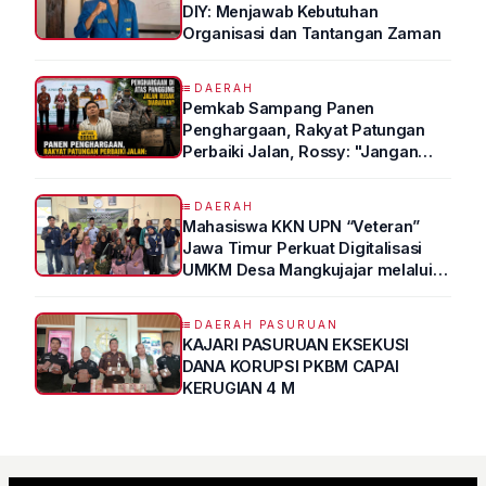
DIY: Menjawab Kebutuhan
Organisasi dan Tantangan Zaman
DAERAH
Pemkab Sampang Panen
Penghargaan, Rakyat Patungan
Perbaiki Jalan, Rossy: "Jangan
Sampai Prestasi Hanya Indah di
Atas Kertas"
DAERAH
Mahasiswa KKN UPN “Veteran”
Jawa Timur Perkuat Digitalisasi
UMKM Desa Mangkujajar melalui
Program UMKM GO DIGITAL
DAERAH PASURUAN
KAJARI PASURUAN EKSEKUSI
DANA KORUPSI PKBM CAPAI
KERUGIAN 4 M