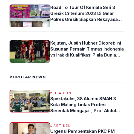
Road To Tour Of Kemala Seri 3
Gresik Criterium 2023 Di Gelar,
Polres Gresik Siapkan Rekayasa
Arus Lalin
Kejutan, Justin Hubner Dicoret: Ini
Susunan Pemain Timnas Indonesia
vs Irak di Kualifikasi Piala Dunia
2026 R4
POPULAR NEWS
HEADLINE
Spektakuler, 38 Alumni SMAN 3
Kota Malang Lintas Profesi
Serentak Mengajar , Prof Abdul
Syukur Ungkap Tips Lolos Fakultas
Kedokteran
ARTIKEL
Urgensi Pembentukan PKC PMII