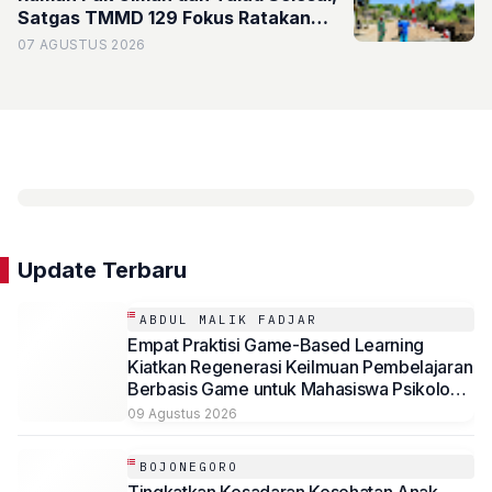
Satgas TMMD 129 Fokus Ratakan
Tanah Dasar Sungai
07 AGUSTUS 2026
Update Terbaru
ABDUL MALIK FADJAR
Empat Praktisi Game-Based Learning
Kiatkan Regenerasi Keilmuan Pembelajaran
Berbasis Game untuk Mahasiswa Psikologi
Universitas Muhammadiyah Malang
09 Agustus 2026
BOJONEGORO