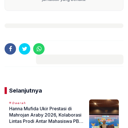
Komentar
Selanjutnya
𝘋𝘢𝘦𝘳𝘢𝘩
Hanna Mufida Ukir Prestasi di
Mahrojan Araby 2026, Kolaborasi
Lintas Prodi Antar Mahasiswa PBA
FITK UIN Malang Raih Juara 3