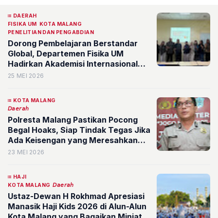
DAERAH
FISIKA UM
KOTA MALANG
PENELITIAN DAN PENGABDIAN
Dorong Pembelajaran Berstandar
Global, Departemen Fisika UM
Hadirkan Akademisi Internasional
dalam Kelas Co-Teaching
25 MEI 2026
KOTA MALANG
𝘋𝘢𝘦𝘳𝘢𝘩
Polresta Malang Pastikan Pocong
Begal Hoaks, Siap Tindak Tegas Jika
Ada Keisengan yang Meresahkan
Warga Kota Malang
23 MEI 2026
HAJI
KOTA MALANG
𝘋𝘢𝘦𝘳𝘢𝘩
Ustaz-Dewan H Rokhmad Apresiasi
Manasik Haji Kids 2026 di Alun-Alun
Kota Malang yang Bagaikan Miniatur