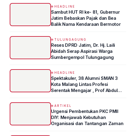
HEADLINE
Sambut HUT RI ke- 81, Gubernur
Jatim Bebaskan Pajak dan Bea
Balik Nama Kendaraan Bermotor
TULUNGAGUNG
Reses DPRD Jatim, Dr. Hj. Laili
Abidah Serap Aspirasi Warga
Sumbergempol Tulungagung
HEADLINE
Spektakuler, 38 Alumni SMAN 3
Kota Malang Lintas Profesi
Serentak Mengajar , Prof Abdul
Syukur Ungkap Tips Lolos Fakultas
Kedokteran
ARTIKEL
Urgensi Pembentukan PKC PMII
DIY: Menjawab Kebutuhan
Organisasi dan Tantangan Zaman