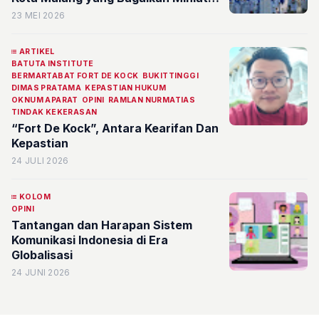
Masjidil Haram
23 MEI 2026
ARTIKEL
BATUTA INSTITUTE
BERMARTABAT FORT DE KOCK
BUKITTINGGI
DIMAS PRATAMA
KEPASTIAN HUKUM
OKNUM APARAT
OPINI
RAMLAN NURMATIAS
TINDAK KEKERASAN
“Fort De Kock”, Antara Kearifan Dan
Kepastian
24 JULI 2026
KOLOM
OPINI
Tantangan dan Harapan Sistem
Komunikasi Indonesia di Era
Globalisasi
24 JUNI 2026