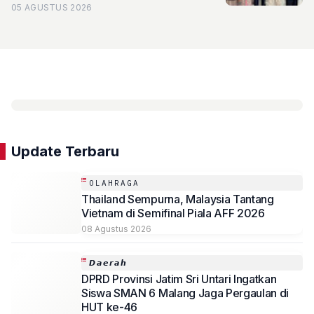
Akademik
05 AGUSTUS 2026
Update Terbaru
OLAHRAGA
Thailand Sempurna, Malaysia Tantang
Vietnam di Semifinal Piala AFF 2026
08 Agustus 2026
𝘿𝙖𝙚𝙧𝙖𝙝
DPRD Provinsi Jatim Sri Untari Ingatkan
Siswa SMAN 6 Malang Jaga Pergaulan di
HUT ke-46