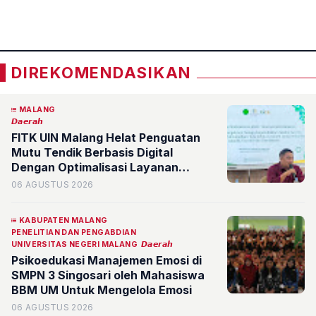
«
»
DIREKOMENDASIKAN
MALANG
𝘿𝙖𝙚𝙧𝙖𝙝
FITK UIN Malang Helat Penguatan
Mutu Tendik Berbasis Digital
Dengan Optimalisasi Layanan
Administrasi
06 AGUSTUS 2026
KABUPATEN MALANG
PENELITIAN DAN PENGABDIAN
UNIVERSITAS NEGERI MALANG
𝘿𝙖𝙚𝙧𝙖𝙝
Psikoedukasi Manajemen Emosi di
SMPN 3 Singosari oleh Mahasiswa
BBM UM Untuk Mengelola Emosi
06 AGUSTUS 2026