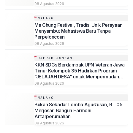
08 Agustus 2026
MALANG
Ma Chung Festival, Tradisi Unik Perayaan
Menyambut Mahasiswa Baru Tanpa
Perpeloncoan
08 Agustus 2026
DAERAH JOMBANG
KKN SDGs Berdampak UPN Veteran Jawa
Timur Kelompok 35 Hadirkan Program
“JELAJAH DESA” untuk Mempermudah
Akses Informasi Desa Sambirejo
08 Agustus 2026
MALANG
Bukan Sekadar Lomba Agustusan, RT 05
Merjosari Bangun Harmoni
Antarperumahan
08 Agustus 2026