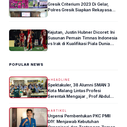
Gresik Criterium 2023 Di Gelar,
Polres Gresik Siapkan Rekayasa
Arus Lalin
Kejutan, Justin Hubner Dicoret: Ini
Susunan Pemain Timnas Indonesia
vs Irak di Kualifikasi Piala Dunia
2026 R4
POPULAR NEWS
HEADLINE
Spektakuler, 38 Alumni SMAN 3
Kota Malang Lintas Profesi
Serentak Mengajar , Prof Abdul
Syukur Ungkap Tips Lolos Fakultas
Kedokteran
ARTIKEL
Urgensi Pembentukan PKC PMII
DIY: Menjawab Kebutuhan