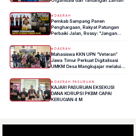
Organisasi dan Tantangan Zaman
DAERAH
Pemkab Sampang Panen
Penghargaan, Rakyat Patungan
Perbaiki Jalan, Rossy: "Jangan
Sampai Prestasi Hanya Indah di
Atas Kertas"
DAERAH
Mahasiswa KKN UPN “Veteran”
Jawa Timur Perkuat Digitalisasi
UMKM Desa Mangkujajar melalui
Program UMKM GO DIGITAL
DAERAH PASURUAN
KAJARI PASURUAN EKSEKUSI
DANA KORUPSI PKBM CAPAI
KERUGIAN 4 M