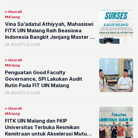
𝘿𝙖𝙚𝙧𝙖𝙝
𝙈𝘼𝙡𝙖𝙣𝙜
Vina Sa’adatul Athiyyah, Mahasiswi
FITK UIN Malang Raih Beasiswa
Indonesia Bangkit Jenjang Master of
Educational Studies di The
05 AGUSTUS 2026
University of Queensland, Australia
𝘿𝙖𝙚𝙧𝙖𝙝
𝙈𝘼𝙡𝙖𝙣𝙜
Penguatan Good Faculty
Governance, SPI Lakukan Audit
Rutin Pada FIT UIN Malang
05 AGUSTUS 2026
𝘿𝙖𝙚𝙧𝙖𝙝
𝙈𝘼𝙡𝙖𝙣𝙜
FITK UIN Malang dan FKIP
Universitas Terbuka Resmikan
Kemitraan untuk Akselerasi Mutu