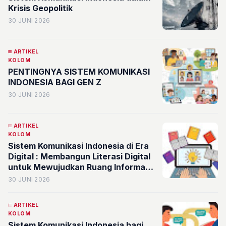
Krisis Geopolitik
30 JUNI 2026
ARTIKEL
KOLOM
PENTINGNYA SISTEM KOMUNIKASI
INDONESIA BAGI GEN Z
30 JUNI 2026
ARTIKEL
KOLOM
Sistem Komunikasi Indonesia di Era
Digital : Membangun Literasi Digital
untuk Mewujudkan Ruang Informasi
yang Sehat
30 JUNI 2026
ARTIKEL
KOLOM
Sistem Komunikasi Indonesia bagi