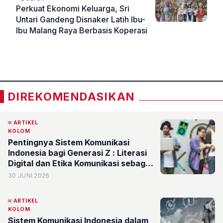
Perkuat Ekonomi Keluarga, Sri
Untari Gandeng Disnaker Latih Ibu-
Ibu Malang Raya Berbasis Koperasi
«
»
DIREKOMENDASIKAN
ARTIKEL
KOLOM
Pentingnya Sistem Komunikasi
Indonesia bagi Generasi Z : Literasi
Digital dan Etika Komunikasi sebagai
Bekal Generasi Z Menghadapi Era
30 JUNI 2026
Teknologi
ARTIKEL
KOLOM
Sistem Komunikasi Indonesia dalam