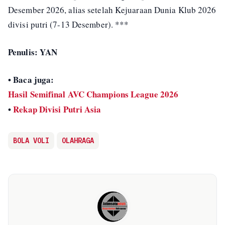
Desember 2026, alias setelah Kejuaraan Dunia Klub 2026
divisi putri (7-13 Desember). ***
Penulis: YAN
• Baca juga:
Hasil Semifinal AVC Champions League 2026
•
Rekap Divisi Putri Asia
BOLA VOLI
OLAHRAGA