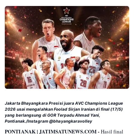
Jakarta Bhayangkara Presisi juara AVC Champions League
2026 usai mengalahkan Foolad Sirjan Iranian di final (17/5)
yang berlangsung di GOR Terpadu Ahmad Yani,
Pontianak./Instagram @bhayangkaravolley
PONTIANAK | JATIMSATUNEWS.COM -
Hasil final