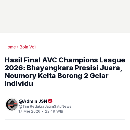
Home
Bola Voli
Hasil Final AVC Champions League
2026: Bhayangkara Presisi Juara,
Noumory Keita Borong 2 Gelar
Individu
Admin JSN
Tim Redaksi JatimSatuNews
17 Mei 2026 • 22.49 WIB