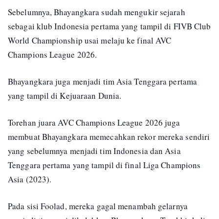
Sebelumnya, Bhayangkara sudah mengukir sejarah
sebagai klub Indonesia pertama yang tampil di FIVB Club
World Championship usai melaju ke final AVC
Champions League 2026.
Bhayangkara juga menjadi tim Asia Tenggara pertama
yang tampil di Kejuaraan Dunia.
Torehan juara AVC Champions League 2026 juga
membuat Bhayangkara memecahkan rekor mereka sendiri
yang sebelumnya menjadi tim Indonesia dan Asia
Tenggara pertama yang tampil di final Liga Champions
Asia (2023).
Pada sisi Foolad, mereka gagal menambah gelarnya