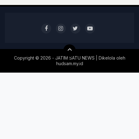
Copyright ©
2026 - JATIM SATU NEWS | Dikelola oleh
hudsam.my.id