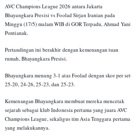
AVC Champions League 2026 antara Jakarta
Bhayangkara Presisi vs Foolad Sirjan Iranian pada
Minggu (17/5) malam WIB di GOR Terpadu, Ahmad Yani
Pontianak.
Pertandingan ini berakhir dengan kemenangan tuan
rumah, Bhayangkara Presisi.
Bhayangkara menang 3-1 atas Foolad dengan skor per set
25-20, 24-26, 25-23, dan 25-23.
Kemenangan Bhayangkara membuat mereka mencetak
sejarah sebagai klub Indonesia pertama yang juara AVC
Champions League, sekaligus tim Asia Tenggara pertama
yang melakukannya.