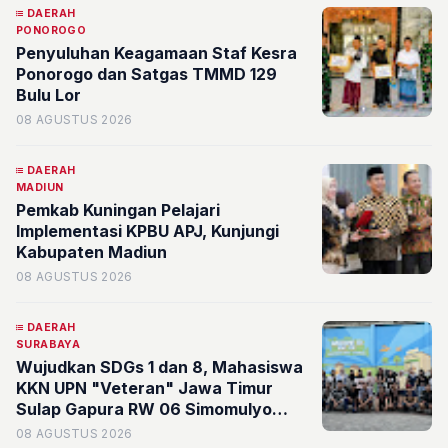
DAERAH
PONOROGO
Penyuluhan Keagamaan Staf Kesra
Ponorogo dan Satgas TMMD 129
Bulu Lor
08 AGUSTUS 2026
DAERAH
MADIUN
Pemkab Kuningan Pelajari
Implementasi KPBU APJ, Kunjungi
Kabupaten Madiun
08 AGUSTUS 2026
DAERAH
SURABAYA
Wujudkan SDGs 1 dan 8, Mahasiswa
KKN UPN "Veteran" Jawa Timur
Sulap Gapura RW 06 Simomulyo
Baru Jadi Ruang Publik Bernilai
08 AGUSTUS 2026