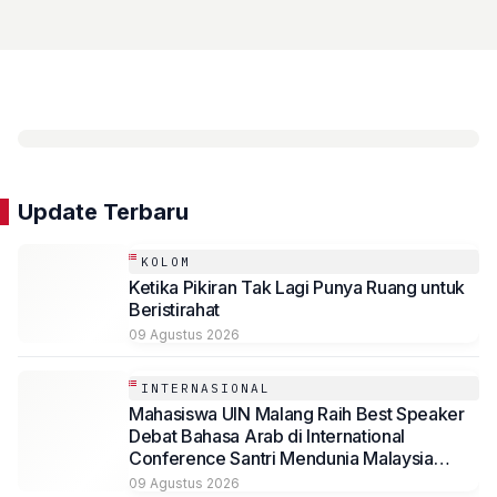
Ekonomi
Update Terbaru
KOLOM
Ketika Pikiran Tak Lagi Punya Ruang untuk
Beristirahat
09 Agustus 2026
INTERNASIONAL
Mahasiswa UIN Malang Raih Best Speaker
Debat Bahasa Arab di International
Conference Santri Mendunia Malaysia
Batch 6
09 Agustus 2026