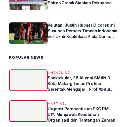
Polres Gresik Siapkan Rekayasa
Arus Lalin
Kejutan, Justin Hubner Dicoret: Ini
Susunan Pemain Timnas Indonesia
vs Irak di Kualifikasi Piala Dunia
2026 R4
POPULAR NEWS
HEADLINE
Spektakuler, 38 Alumni SMAN 3
Kota Malang Lintas Profesi
Serentak Mengajar , Prof Abdul
Syukur Ungkap Tips Lolos Fakultas
Kedokteran
ARTIKEL
Urgensi Pembentukan PKC PMII
DIY: Menjawab Kebutuhan
Organisasi dan Tantangan Zaman