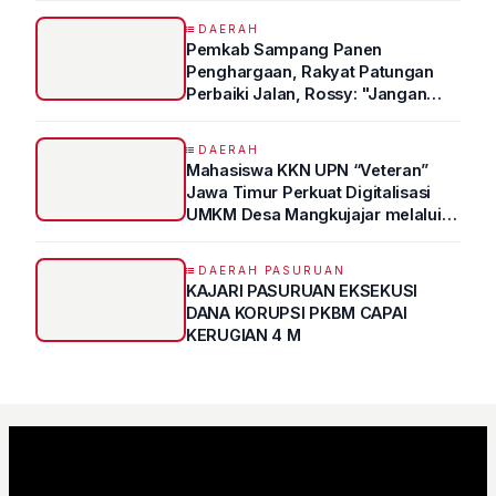
DAERAH
Pemkab Sampang Panen
Penghargaan, Rakyat Patungan
Perbaiki Jalan, Rossy: "Jangan
Sampai Prestasi Hanya Indah di
Atas Kertas"
DAERAH
Mahasiswa KKN UPN “Veteran”
Jawa Timur Perkuat Digitalisasi
UMKM Desa Mangkujajar melalui
Program UMKM GO DIGITAL
DAERAH PASURUAN
KAJARI PASURUAN EKSEKUSI
DANA KORUPSI PKBM CAPAI
KERUGIAN 4 M