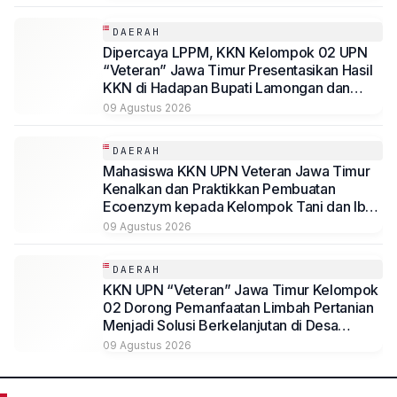
DAERAH
Dipercaya LPPM, KKN Kelompok 02 UPN
“Veteran” Jawa Timur Presentasikan Hasil
KKN di Hadapan Bupati Lamongan dan
Jajaran
09 Agustus 2026
DAERAH
Mahasiswa KKN UPN Veteran Jawa Timur
Kenalkan dan Praktikkan Pembuatan
Ecoenzym kepada Kelompok Tani dan Ibu
PKK di Jombang
09 Agustus 2026
DAERAH
KKN UPN “Veteran” Jawa Timur Kelompok
02 Dorong Pemanfaatan Limbah Pertanian
Menjadi Solusi Berkelanjutan di Desa
Kedungmegarih, Dihadiri Rektorat dan
09 Agustus 2026
Jajaran LPPM UPN Veteran Jawa Timur