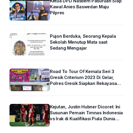
Ketua DPD Nasdem Pasuruan Siap
Kawal Anies Baswedan Maju
Pilpres
Pujon Berduka, Seorang Kepala
Sekolah Menutup Mata saat
Sedang Mengajar
Road To Tour Of Kemala Seri 3
Gresik Criterium 2023 Di Gelar,
Polres Gresik Siapkan Rekayasa
Arus Lalin
Kejutan, Justin Hubner Dicoret: Ini
Susunan Pemain Timnas Indonesia
vs Irak di Kualifikasi Piala Dunia
2026 R4