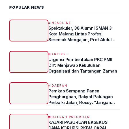
POPULAR NEWS
HEADLINE
Spektakuler, 38 Alumni SMAN 3
Kota Malang Lintas Profesi
Serentak Mengajar , Prof Abdul
Syukur Ungkap Tips Lolos Fakultas
Kedokteran
ARTIKEL
Urgensi Pembentukan PKC PMII
DIY: Menjawab Kebutuhan
Organisasi dan Tantangan Zaman
DAERAH
Pemkab Sampang Panen
Penghargaan, Rakyat Patungan
Perbaiki Jalan, Rossy: "Jangan
Sampai Prestasi Hanya Indah di
Atas Kertas"
DAERAH PASURUAN
KAJARI PASURUAN EKSEKUSI
DANA KORUPSI PKBM CAPAI