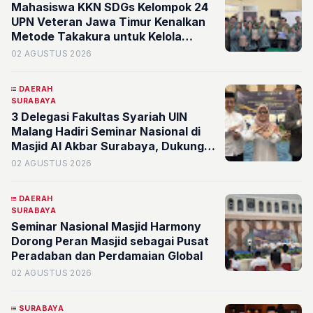
Mahasiswa KKN SDGs Kelompok 24
UPN Veteran Jawa Timur Kenalkan
Metode Takakura untuk Kelola
Sampah Organik di RW 3 Simomulyo
02 AGUSTUS 2026
DAERAH
SURABAYA
3 Delegasi Fakultas Syariah UIN
Malang Hadiri Seminar Nasional di
Masjid Al Akbar Surabaya, Dukung
Diplomasi Keagamaan Tingkat
02 AGUSTUS 2026
Global
DAERAH
SURABAYA
Seminar Nasional Masjid Harmony
Dorong Peran Masjid sebagai Pusat
Peradaban dan Perdamaian Global
02 AGUSTUS 2026
SURABAYA