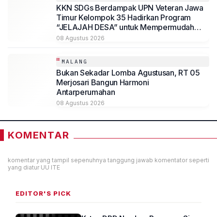
KKN SDGs Berdampak UPN Veteran Jawa
Timur Kelompok 35 Hadirkan Program
“JELAJAH DESA” untuk Mempermudah
Akses Informasi Desa Sambirejo
08 Agustus 2026
MALANG
Bukan Sekadar Lomba Agustusan, RT 05
Merjosari Bangun Harmoni
Antarperumahan
08 Agustus 2026
KOMENTAR
komentar yang tampil sepenuhnya tanggung jawab komentator seperti
yang diatur UU ITE
EDITOR'S PICK