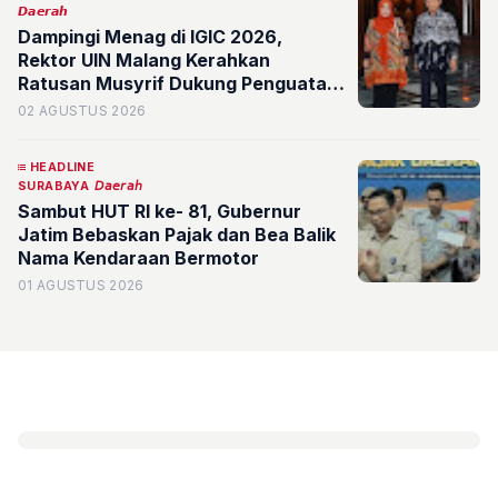
𝘿𝙖𝙚𝙧𝙖𝙝
Dampingi Menag di IGIC 2026,
Rektor UIN Malang Kerahkan
Ratusan Musyrif Dukung Penguatan
Masjid sebagai Pusat Peradaban
02 AGUSTUS 2026
HEADLINE
SURABAYA
𝘋𝘢𝘦𝘳𝘢𝘩
Sambut HUT RI ke- 81, Gubernur
Jatim Bebaskan Pajak dan Bea Balik
Nama Kendaraan Bermotor
01 AGUSTUS 2026