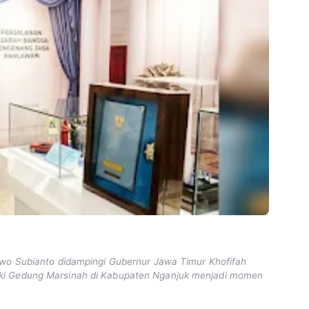
owo Subianto didampingi Gubernur Jawa Timur Khofifah
ki Gedung Marsinah di Kabupaten Nganjuk menjadi momen