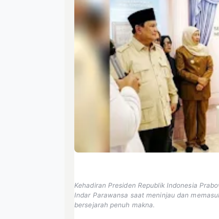
Kehadiran Presiden Republik Indonesia Prab
Indar Parawansa saat meninjau dan memasu
bersejarah penuh makna.