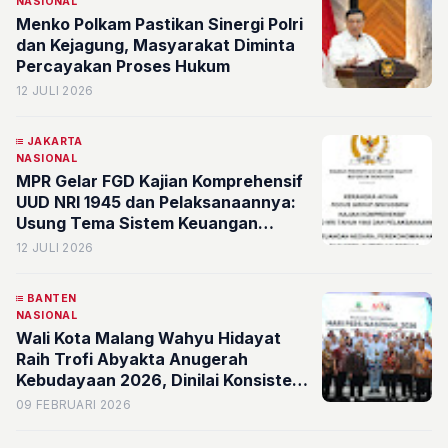
NASIONAL
Menko Polkam Pastikan Sinergi Polri
dan Kejagung, Masyarakat Diminta
Percayakan Proses Hukum
12 JULI 2026
JAKARTA
NASIONAL
MPR Gelar FGD Kajian Komprehensif
UUD NRI 1945 dan Pelaksanaannya:
Usung Tema Sistem Keuangan
Negara, Perekonomian Nasional, dan
12 JULI 2026
Kesejahteraan Sosial
BANTEN
NASIONAL
Wali Kota Malang Wahyu Hidayat
Raih Trofi Abyakta Anugerah
Kebudayaan 2026, Dinilai Konsisten
Majukan Budaya Kota Malang
09 FEBRUARI 2026