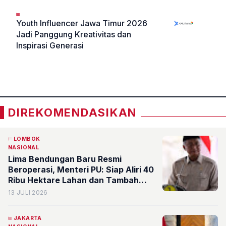
Youth Influencer Jawa Timur 2026
Jadi Panggung Kreativitas dan
Inspirasi Generasi
«
»
DIREKOMENDASIKAN
LOMBOK
NASIONAL
Lima Bendungan Baru Resmi
Beroperasi, Menteri PU: Siap Aliri 40
Ribu Hektare Lahan dan Tambah
Produksi Padi 720 Ribu Ton
13 JULI 2026
JAKARTA