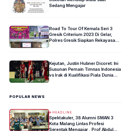
Sedang Mengajar
Road To Tour Of Kemala Seri 3
Gresik Criterium 2023 Di Gelar,
Polres Gresik Siapkan Rekayasa
Arus Lalin
Kejutan, Justin Hubner Dicoret: Ini
Susunan Pemain Timnas Indonesia
vs Irak di Kualifikasi Piala Dunia
2026 R4
POPULAR NEWS
HEADLINE
Spektakuler, 38 Alumni SMAN 3
Kota Malang Lintas Profesi
Serentak Mengajar , Prof Abdul