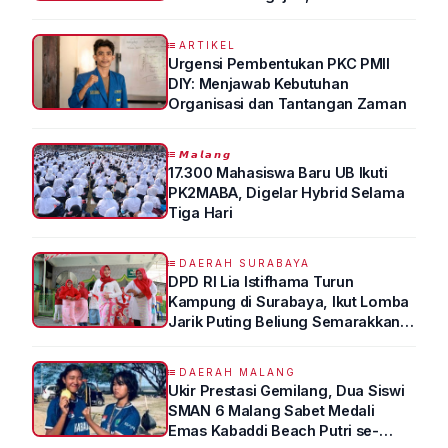
Syukur Ungkap Tips Lolos Fakultas
Kedokteran
ARTIKEL
Urgensi Pembentukan PKC PMII
DIY: Menjawab Kebutuhan
Organisasi dan Tantangan Zaman
𝙈𝙖𝙡𝙖𝙣𝙜
17.300 Mahasiswa Baru UB Ikuti
PK2MABA, Digelar Hybrid Selama
Tiga Hari
DAERAH SURABAYA
DPD RI Lia Istifhama Turun
Kampung di Surabaya, Ikut Lomba
Jarik Puting Beliung Semarakkan
HUT RI ke-81
DAERAH MALANG
Ukir Prestasi Gemilang, Dua Siswi
SMAN 6 Malang Sabet Medali
Emas Kabaddi Beach Putri se-