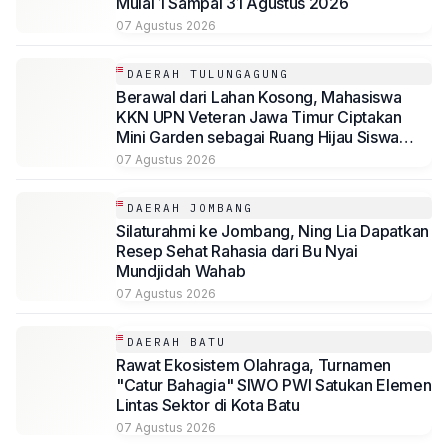
Mulai 1 Sampai 31 Agustus 2026
07 Agustus 2026
DAERAH TULUNGAGUNG
Berawal dari Lahan Kosong, Mahasiswa
KKN UPN Veteran Jawa Timur Ciptakan
Mini Garden sebagai Ruang Hijau Siswa
SMP Al-Azhaar Tulungagung
07 Agustus 2026
DAERAH JOMBANG
Silaturahmi ke Jombang, Ning Lia Dapatkan
Resep Sehat Rahasia dari Bu Nyai
Mundjidah Wahab
07 Agustus 2026
DAERAH BATU
Rawat Ekosistem Olahraga, Turnamen
"Catur Bahagia" SIWO PWI Satukan Elemen
Lintas Sektor di Kota Batu
07 Agustus 2026