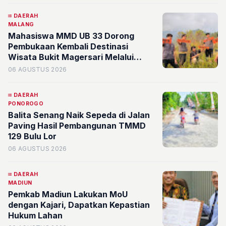
Anggaran 2026
DAERAH
MALANG
Mahasiswa MMD UB 33 Dorong
Pembukaan Kembali Destinasi
Wisata Bukit Magersari Melalui
Pemetaan Potensi
06 AGUSTUS 2026
DAERAH
PONOROGO
Balita Senang Naik Sepeda di Jalan
Paving Hasil Pembangunan TMMD
129 Bulu Lor
06 AGUSTUS 2026
DAERAH
MADIUN
Pemkab Madiun Lakukan MoU
dengan Kajari, Dapatkan Kepastian
Hukum Lahan