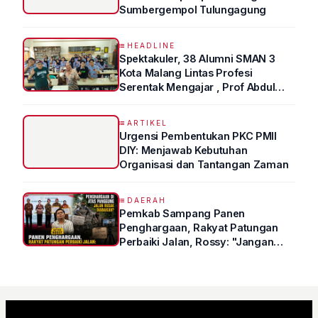
Sumbergempol Tulungagung
HEADLINE
Spektakuler, 38 Alumni SMAN 3
Kota Malang Lintas Profesi
Serentak Mengajar , Prof Abdul
Syukur Ungkap Tips Lolos Fakultas
Kedokteran
ARTIKEL
Urgensi Pembentukan PKC PMII
DIY: Menjawab Kebutuhan
Organisasi dan Tantangan Zaman
DAERAH
Pemkab Sampang Panen
Penghargaan, Rakyat Patungan
Perbaiki Jalan, Rossy: "Jangan
Sampai Prestasi Hanya Indah di
Atas Kertas"