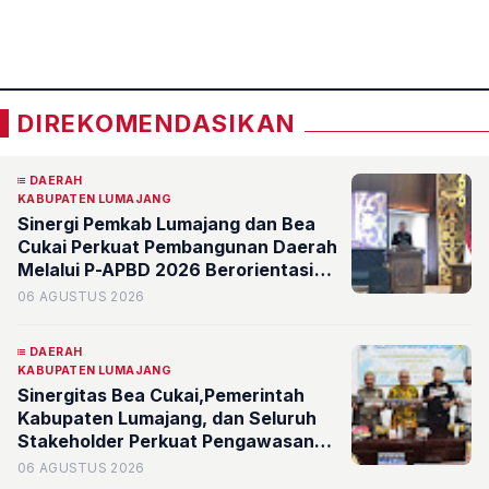
Purwosari Pasuruan
«
»
DIREKOMENDASIKAN
DAERAH
KABUPATEN LUMAJANG
Sinergi Pemkab Lumajang dan Bea
Cukai Perkuat Pembangunan Daerah
Melalui P-APBD 2026 Berorientasi
pada Kesejahteraan Masyarakat
06 AGUSTUS 2026
DAERAH
KABUPATEN LUMAJANG
Sinergitas Bea Cukai,Pemerintah
Kabupaten Lumajang, dan Seluruh
Stakeholder Perkuat Pengawasan
Barang Kena Cukai Ilegal Melalui
06 AGUSTUS 2026
Pemanfaatan DBHCHT Tahun