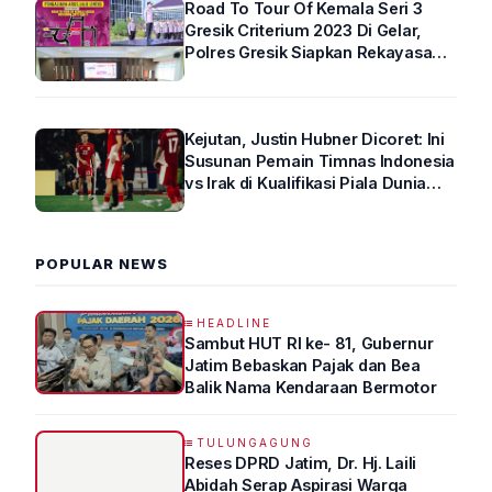
Road To Tour Of Kemala Seri 3
Gresik Criterium 2023 Di Gelar,
Polres Gresik Siapkan Rekayasa
Arus Lalin
Kejutan, Justin Hubner Dicoret: Ini
Susunan Pemain Timnas Indonesia
vs Irak di Kualifikasi Piala Dunia
2026 R4
POPULAR NEWS
HEADLINE
Sambut HUT RI ke- 81, Gubernur
Jatim Bebaskan Pajak dan Bea
Balik Nama Kendaraan Bermotor
TULUNGAGUNG
Reses DPRD Jatim, Dr. Hj. Laili
Abidah Serap Aspirasi Warga