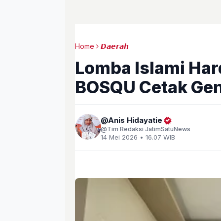
Home
𝘿𝙖𝙚𝙧𝙖𝙝
Lomba Islami Ha
BOSQU Cetak Gen
Anis Hidayatie
Tim Redaksi JatimSatuNews
14 Mei 2026 • 16.07 WIB