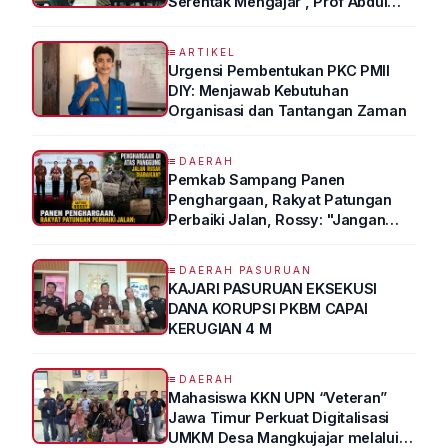
Serentak Mengajar , Prof Abdul
Syukur Ungkap Tips Lolos Fakultas
Kedokteran
ARTIKEL
Urgensi Pembentukan PKC PMII
DIY: Menjawab Kebutuhan
Organisasi dan Tantangan Zaman
DAERAH
Pemkab Sampang Panen
Penghargaan, Rakyat Patungan
Perbaiki Jalan, Rossy: "Jangan
Sampai Prestasi Hanya Indah di
Atas Kertas"
DAERAH PASURUAN
KAJARI PASURUAN EKSEKUSI
DANA KORUPSI PKBM CAPAI
KERUGIAN 4 M
DAERAH
Mahasiswa KKN UPN “Veteran”
Jawa Timur Perkuat Digitalisasi
UMKM Desa Mangkujajar melalui