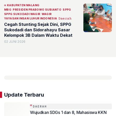
KABUPATEN MALANG
MBG
PRESIDEN PRABOWO SUBIANTO
SPPG
SPPG SUKODADI WAGIR
WAGIR
YAYASAN INSAN LUHUR INDONESIA
𝙳𝚊𝚎𝚛𝚊𝚑
Cegah Stunting Sejak Dini, SPPG
Sukodadi dan Sidorahayu Sasar
Kelompok 3B Dalam Waktu Dekat
02 JUNI 2026
Update Terbaru
DAERAH
Wujudkan SDGs 1 dan 8, Mahasiswa KKN