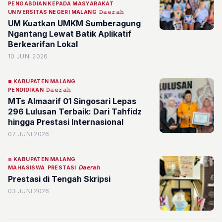
PENGABDIAN KEPADA MASYARAKAT
UNIVERSITAS NEGERI MALANG
𝙳𝚊𝚎𝚛𝚊𝚑
UM Kuatkan UMKM Sumberagung
Ngantang Lewat Batik Aplikatif
Berkearifan Lokal
10 JUNI 2026
KABUPATEN MALANG
PENDIDIKAN
𝙳𝚊𝚎𝚛𝚊𝚑
MTs Almaarif 01 Singosari Lepas
296 Lulusan Terbaik: Dari Tahfidz
hingga Prestasi Internasional
07 JUNI 2026
KABUPATEN MALANG
MAHASISWA
PRESTASI
𝘋𝘢𝘦𝘳𝘢𝘩
Prestasi di Tengah Skripsi
03 JUNI 2026