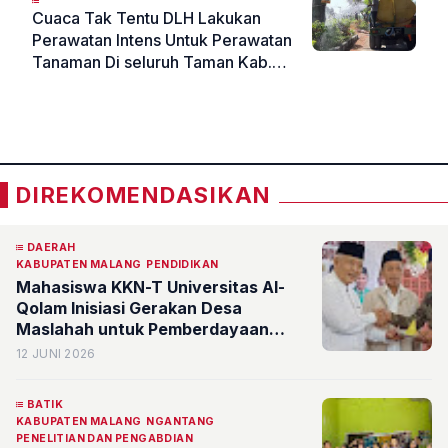
Cuaca Tak Tentu DLH Lakukan
Perawatan Intens Untuk Perawatan
Tanaman Di seluruh Taman Kab.
Pasuruan
«
»
DIREKOMENDASIKAN
DAERAH
KABUPATEN MALANG
PENDIDIKAN
Mahasiswa KKN-T Universitas Al-
Qolam Inisiasi Gerakan Desa
Maslahah untuk Pemberdayaan
Masyarakat Malang
12 JUNI 2026
BATIK
KABUPATEN MALANG
NGANTANG
PENELITIAN DAN PENGABDIAN