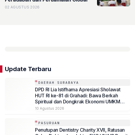
02 AGUSTUS 2026
Update Terbaru
DAERAH SURABAYA
DPD RI Lia Istifhama Apresiasi Sholawat
HUT RI ke-81 di Grahadi: Bawa Berkah
Spiritual dan Dongkrak Ekonomi UMKM
Jatim
10 Agustus 2026
PASURUAN
Penutupan Dentistry Charity XVII, Ratusan