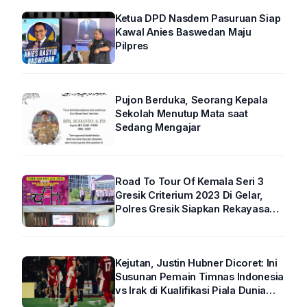
Ketua DPD Nasdem Pasuruan Siap
Kawal Anies Baswedan Maju
Pilpres
Pujon Berduka, Seorang Kepala
Sekolah Menutup Mata saat
Sedang Mengajar
Road To Tour Of Kemala Seri 3
Gresik Criterium 2023 Di Gelar,
Polres Gresik Siapkan Rekayasa
Arus Lalin
Kejutan, Justin Hubner Dicoret: Ini
Susunan Pemain Timnas Indonesia
vs Irak di Kualifikasi Piala Dunia
2026 R4