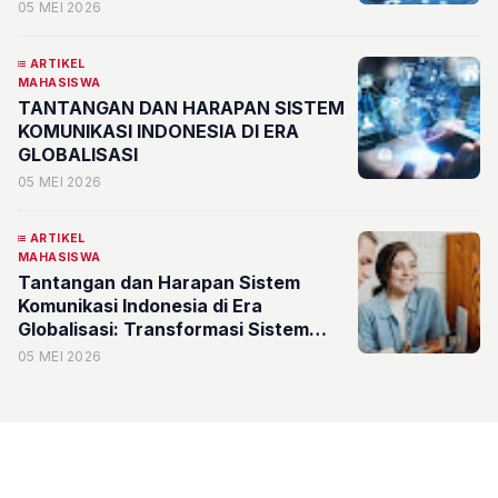
Tantangan Globalisasi dalam Sistem
05 MEI 2026
Komunikasi Indonesia”
ARTIKEL
MAHASISWA
TANTANGAN DAN HARAPAN SISTEM
KOMUNIKASI INDONESIA DI ERA
GLOBALISASI
05 MEI 2026
ARTIKEL
MAHASISWA
Tantangan dan Harapan Sistem
Komunikasi Indonesia di Era
Globalisasi: Transformasi Sistem
Komunikasi Indonesia di Era
05 MEI 2026
Globalisasi