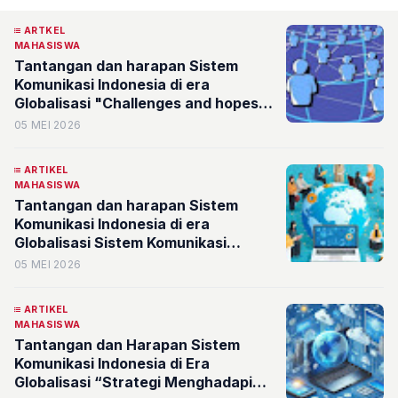
ARTKEL
MAHASISWA
Tantangan dan harapan Sistem
Komunikasi Indonesia di era
Globalisasi "Challenges and hopes
of Indonesia's Communication
05 MEI 2026
System in the era of Globalization"
ARTIKEL
MAHASISWA
Tantangan dan harapan Sistem
Komunikasi Indonesia di era
Globalisasi Sistem Komunikasi
Indonesia di Era Global: Tantangan,
05 MEI 2026
Peluang, dan Harapan
ARTIKEL
MAHASISWA
Tantangan dan Harapan Sistem
Komunikasi Indonesia di Era
Globalisasi “Strategi Menghadapi