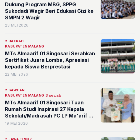
Dukung Program MBG, SPPG
Sukodadi Wagir Beri Edukasi Gizi ke
SMPN 2 Wagir
23 MEI 2026
DAERAH
KABUPATEN MALANG
MTs Almaarif 01 Singosari Serahkan
Sertifikat Juara Lomba, Apresiasi
kepada Siswa Berprestasi
22 MEI 2026
BAWEAN
KABUPATEN MALANG
𝙳𝚊𝚎𝚛𝚊𝚑
MTs Almaarif 01 Singosari Tuan
Rumah Studi Inspirasi 27 Kepala
Sekolah/Madrasah PC LP Ma'arif NU
Bawean Gresik
19 MEI 2026
JAWA TIMUR