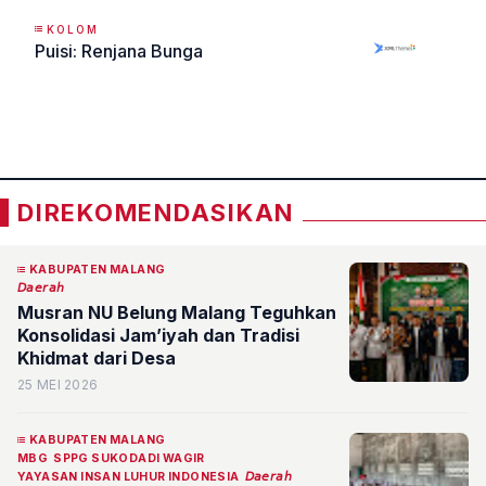
KOLOM
Puisi: Renjana Bunga
«
»
DIREKOMENDASIKAN
KABUPATEN MALANG
𝘋𝘢𝘦𝘳𝘢𝘩
Musran NU Belung Malang Teguhkan
Konsolidasi Jam’iyah dan Tradisi
Khidmat dari Desa
25 MEI 2026
KABUPATEN MALANG
MBG
SPPG SUKODADI WAGIR
YAYASAN INSAN LUHUR INDONESIA
𝘋𝘢𝘦𝘳𝘢𝘩