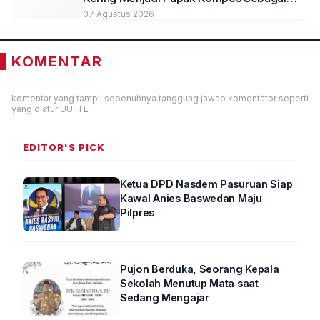
Solusi Ramah Lingkungan
07 Agustus 2026
KOMENTAR
komentar yang tampil sepenuhnya tanggung jawab komentator seperti
yang diatur UU ITE
EDITOR'S PICK
Ketua DPD Nasdem Pasuruan Siap
Kawal Anies Baswedan Maju
Pilpres
Pujon Berduka, Seorang Kepala
Sekolah Menutup Mata saat
Sedang Mengajar