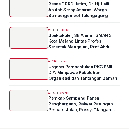
Reses DPRD Jatim, Dr. Hj. Laili
Abidah Serap Aspirasi Warga
Sumbergempol Tulungagung
HEADLINE
Spektakuler, 38 Alumni SMAN 3
Kota Malang Lintas Profesi
Serentak Mengajar , Prof Abdul
Syukur Ungkap Tips Lolos Fakultas
Kedokteran
ARTIKEL
Urgensi Pembentukan PKC PMII
DIY: Menjawab Kebutuhan
Organisasi dan Tantangan Zaman
DAERAH
Pemkab Sampang Panen
Penghargaan, Rakyat Patungan
Perbaiki Jalan, Rossy: "Jangan
Sampai Prestasi Hanya Indah di
Atas Kertas"