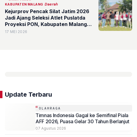
KABUPATEN MALANG
𝘋𝘢𝘦𝘳𝘢𝘩
Kejurprov Pencak Silat Jatim 2026
Jadi Ajang Seleksi Atlet Puslatda
Proyeksi PON, Kabupaten Malang
Diharapkan Kembali Sumbang Atlet
17 MEI 2026
Terbaiknya
Update Terbaru
OLAHRAGA
Timnas Indonesia Gagal ke Semifinal Piala
AFF 2026, Puasa Gelar 30 Tahun Berlanjut
07 Agustus 2026