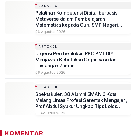
JAKARTA
Pelatihan Kompetensi Digital berbasis
Metaverse dalam Pembelajaran
Matematika kepada Guru SMP Negeri
Jakarta
06 Agustus 2026
ARTIKEL
Urgensi Pembentukan PKC PMII DIY:
Menjawab Kebutuhan Organisasi dan
Tantangan Zaman
06 Agustus 2026
HEADLINE
Spektakuler, 38 Alumni SMAN 3 Kota
Malang Lintas Profesi Serentak Mengajar ,
Prof Abdul Syukur Ungkap Tips Lolos
Fakultas Kedokteran
05 Agustus 2026
KOMENTAR