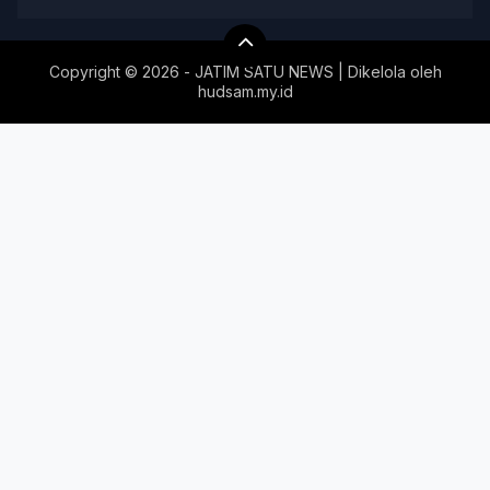
Copyright ©
2026 - JATIM SATU NEWS | Dikelola oleh
hudsam.my.id