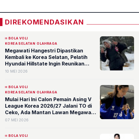
DIREKOMENDASIKAN
BOLA VOLI
KOREA SELATAN
OLAHRAGA
Megawati Hangestri Dipastikan
Kembali ke Korea Selatan, Pelatih
Hyundai Hillstate Ingin Reunikan
dengan Vanja Bukilic?
10 MEI 2026
BOLA VOLI
KOREA SELATAN
OLAHRAGA
Mulai Hari Ini Calon Pemain Asing V
League Korea 2026/27 Jalani TO di
Ceko, Ada Mantan Lawan Megawati
Hangestri
07 MEI 2026
BOLA VOLI