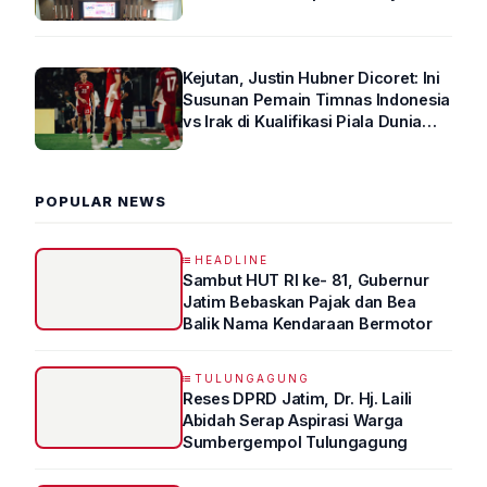
Arus Lalin
Kejutan, Justin Hubner Dicoret: Ini
Susunan Pemain Timnas Indonesia
vs Irak di Kualifikasi Piala Dunia
2026 R4
POPULAR NEWS
HEADLINE
Sambut HUT RI ke- 81, Gubernur
Jatim Bebaskan Pajak dan Bea
Balik Nama Kendaraan Bermotor
TULUNGAGUNG
Reses DPRD Jatim, Dr. Hj. Laili
Abidah Serap Aspirasi Warga
Sumbergempol Tulungagung