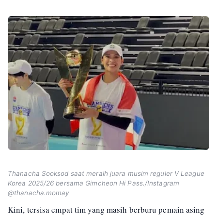
Thanacha Sooksod saat meraih juara musim reguler V League
Korea 2025/26 bersama Gimcheon Hi Pass./Instagram
@thanacha.momay
Kini, tersisa empat tim yang masih berburu pemain asing