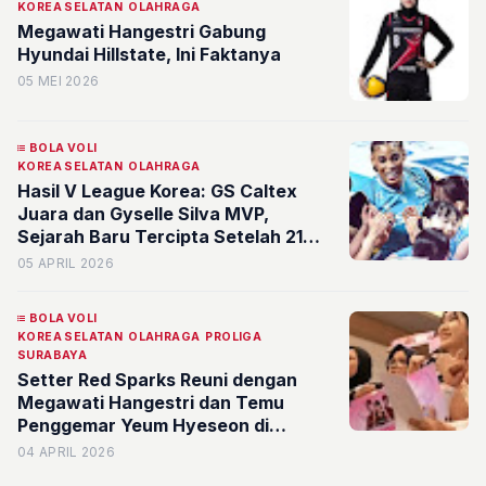
KOREA SELATAN
OLAHRAGA
Megawati Hangestri Gabung
Hyundai Hillstate, Ini Faktanya
05 MEI 2026
BOLA VOLI
KOREA SELATAN
OLAHRAGA
Hasil V League Korea: GS Caltex
Juara dan Gyselle Silva MVP,
Sejarah Baru Tercipta Setelah 21
Tahun
05 APRIL 2026
BOLA VOLI
KOREA SELATAN
OLAHRAGA
PROLIGA
SURABAYA
Setter Red Sparks Reuni dengan
Megawati Hangestri dan Temu
Penggemar Yeum Hyeseon di
Surabaya
04 APRIL 2026