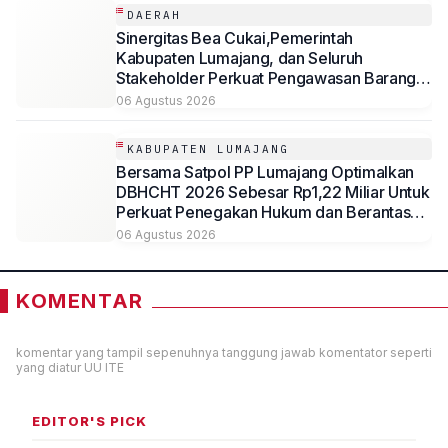
DAERAH
Sinergitas Bea Cukai,Pemerintah
Kabupaten Lumajang, dan Seluruh
Stakeholder Perkuat Pengawasan Barang
Kena Cukai Ilegal Melalui Pemanfaatan
06 Agustus 2026
DBHCHT Tahun Anggaran 2026
KABUPATEN LUMAJANG
Bersama Satpol PP Lumajang Optimalkan
DBHCHT 2026 Sebesar Rp1,22 Miliar Untuk
Perkuat Penegakan Hukum dan Berantas
Rokok Ilegal
06 Agustus 2026
KOMENTAR
komentar yang tampil sepenuhnya tanggung jawab komentator seperti
yang diatur UU ITE
EDITOR'S PICK