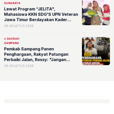
SURABAYA
Lewat Program “JELITA",
Mahasiswa KKN SDG'S UPN Veteran
Jawa Timur Berdayakan Kader
serta Karang Taruna RW 07
06 AGUSTUS 2026
Kelurahan Banyu Urip Olah Limbah
Minyak Jelantah
DAERAH
SAMPANG
Pemkab Sampang Panen
Penghargaan, Rakyat Patungan
Perbaiki Jalan, Rossy: "Jangan
Sampai Prestasi Hanya Indah di Atas
06 AGUSTUS 2026
Kertas"