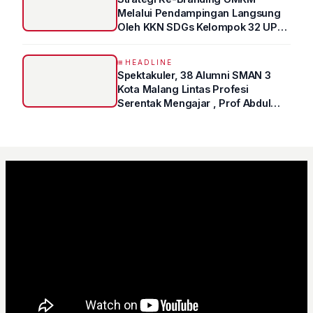
Melalui Pendampingan Langsung
Oleh KKN SDGs Kelompok 32 UPN
“VETERAN” Jawa Timur
HEADLINE
Spektakuler, 38 Alumni SMAN 3
Kota Malang Lintas Profesi
Serentak Mengajar , Prof Abdul
Syukur Ungkap Tips Lolos Fakultas
Kedokteran