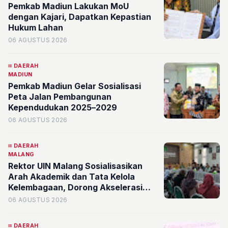
Pemkab Madiun Lakukan MoU
dengan Kajari, Dapatkan Kepastian
Hukum Lahan
06 AGUSTUS 2026
DAERAH
MADIUN
Pemkab Madiun Gelar Sosialisasi
Peta Jalan Pembangunan
Kependudukan 2025–2029
06 AGUSTUS 2026
DAERAH
MALANG
Rektor UIN Malang Sosialisasikan
Arah Akademik dan Tata Kelola
Kelembagaan, Dorong Akselerasi
Kualitas Fakultas Syariah
06 AGUSTUS 2026
DAERAH