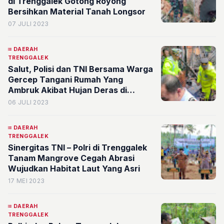
di Trenggalek Gotong Royong
Bersihkan Material Tanah Longsor
07 JULI 2023
DAERAH
TRENGGALEK
Salut, Polisi dan TNI Bersama Warga
Gercep Tangani Rumah Yang
Ambruk Akibat Hujan Deras di
Trenggalek
06 JULI 2023
DAERAH
TRENGGALEK
Sinergitas TNI – Polri di Trenggalek
Tanam Mangrove Cegah Abrasi
Wujudkan Habitat Laut Yang Asri
17 MEI 2023
DAERAH
TRENGGALEK