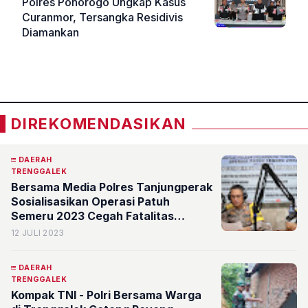
Polres Ponorogo Ungkap Kasus
Curanmor, Tersangka Residivis
Diamankan
«
»
DIREKOMENDASIKAN
DAERAH
TRENGGALEK
Bersama Media Polres Tanjungperak
Sosialisasikan Operasi Patuh
Semeru 2023 Cegah Fatalitas
Lakalantas
12 JULI 2023
DAERAH
TRENGGALEK
Kompak TNI - Polri Bersama Warga