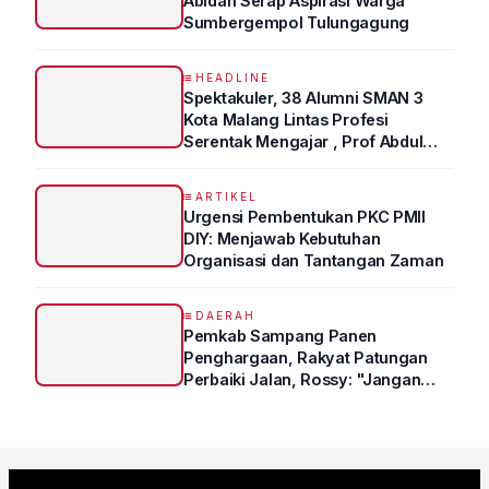
Abidah Serap Aspirasi Warga
Sumbergempol Tulungagung
HEADLINE
Spektakuler, 38 Alumni SMAN 3
Kota Malang Lintas Profesi
Serentak Mengajar , Prof Abdul
Syukur Ungkap Tips Lolos Fakultas
Kedokteran
ARTIKEL
Urgensi Pembentukan PKC PMII
DIY: Menjawab Kebutuhan
Organisasi dan Tantangan Zaman
DAERAH
Pemkab Sampang Panen
Penghargaan, Rakyat Patungan
Perbaiki Jalan, Rossy: "Jangan
Sampai Prestasi Hanya Indah di
Atas Kertas"