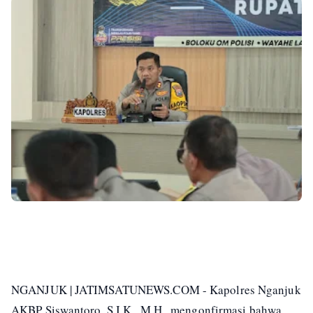
NGANJUK | JATIMSATUNEWS.COM - Kapolres Nganjuk
AKBP Siswantoro, S.I.K., M.H., mengonfirmasi bahwa