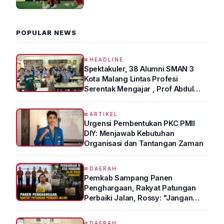
2026 R4
POPULAR NEWS
HEADLINE
Spektakuler, 38 Alumni SMAN 3
Kota Malang Lintas Profesi
Serentak Mengajar , Prof Abdul
Syukur Ungkap Tips Lolos Fakultas
Kedokteran
ARTIKEL
Urgensi Pembentukan PKC PMII
DIY: Menjawab Kebutuhan
Organisasi dan Tantangan Zaman
DAERAH
Pemkab Sampang Panen
Penghargaan, Rakyat Patungan
Perbaiki Jalan, Rossy: "Jangan
Sampai Prestasi Hanya Indah di
Atas Kertas"
DAERAH