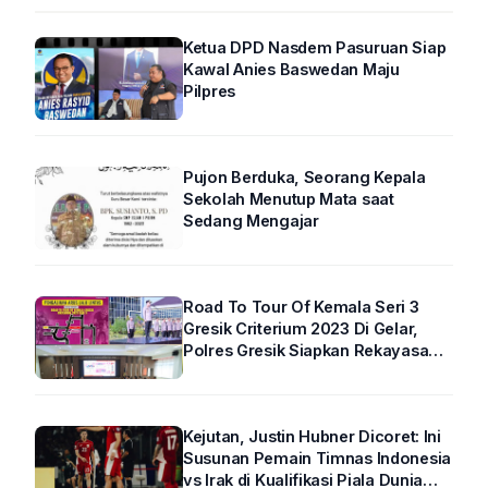
Ketua DPD Nasdem Pasuruan Siap
Kawal Anies Baswedan Maju
Pilpres
Pujon Berduka, Seorang Kepala
Sekolah Menutup Mata saat
Sedang Mengajar
Road To Tour Of Kemala Seri 3
Gresik Criterium 2023 Di Gelar,
Polres Gresik Siapkan Rekayasa
Arus Lalin
Kejutan, Justin Hubner Dicoret: Ini
Susunan Pemain Timnas Indonesia
vs Irak di Kualifikasi Piala Dunia