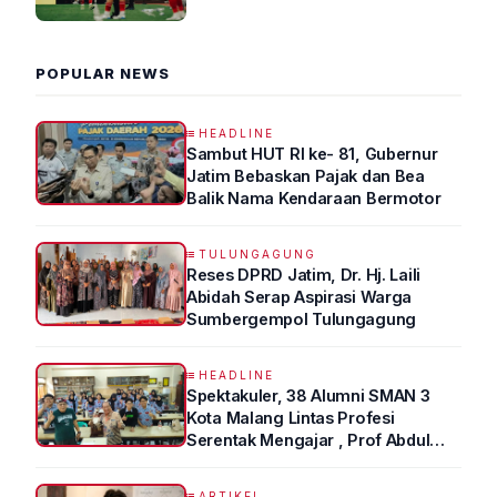
2026 R4
POPULAR NEWS
HEADLINE
Sambut HUT RI ke- 81, Gubernur
Jatim Bebaskan Pajak dan Bea
Balik Nama Kendaraan Bermotor
TULUNGAGUNG
Reses DPRD Jatim, Dr. Hj. Laili
Abidah Serap Aspirasi Warga
Sumbergempol Tulungagung
HEADLINE
Spektakuler, 38 Alumni SMAN 3
Kota Malang Lintas Profesi
Serentak Mengajar , Prof Abdul
Syukur Ungkap Tips Lolos Fakultas
Kedokteran
ARTIKEL