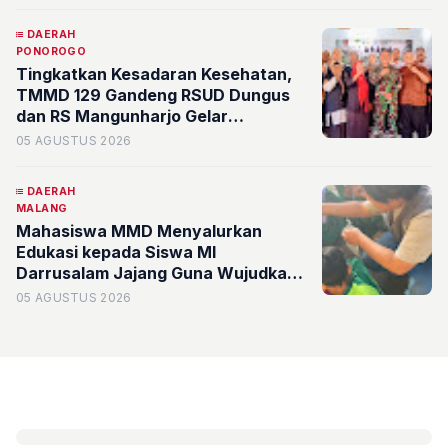
dan Pengendalian Hama Terpadu
DAERAH
PONOROGO
Tingkatkan Kesadaran Kesehatan,
TMMD 129 Gandeng RSUD Dungus
dan RS Mangunharjo Gelar
Pelayanan Kesehatan Gratis
05 AGUSTUS 2026
DAERAH
MALANG
Mahasiswa MMD Menyalurkan
Edukasi kepada Siswa MI
Darrusalam Jajang Guna Wujudkan
Kemandirian Pangan Lewat Program
05 AGUSTUS 2026
BUDIKDAMBER