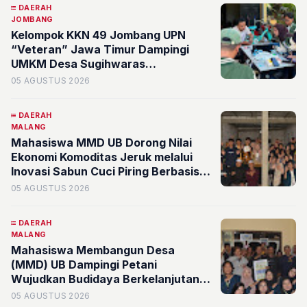
DAERAH
JOMBANG
Kelompok KKN 49 Jombang UPN
“Veteran” Jawa Timur Dampingi
UMKM Desa Sugihwaras
Kembangkan Branding Digital
05 AGUSTUS 2026
DAERAH
MALANG
Mahasiswa MMD UB Dorong Nilai
Ekonomi Komoditas Jeruk melalui
Inovasi Sabun Cuci Piring Berbasis
Limbah Kulit Jeruk di Desa
05 AGUSTUS 2026
Sumberejo
DAERAH
MALANG
Mahasiswa Membangun Desa
(MMD) UB Dampingi Petani
Wujudkan Budidaya Berkelanjutan
melalui Identifikasi Kesehatan Tanah
05 AGUSTUS 2026