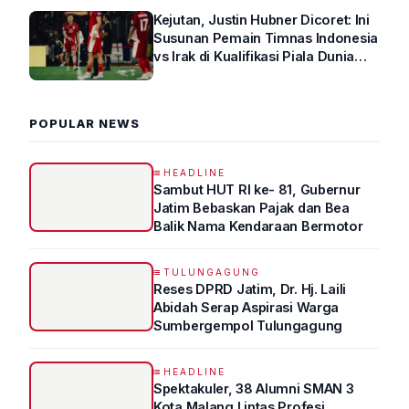
Kejutan, Justin Hubner Dicoret: Ini
Susunan Pemain Timnas Indonesia
vs Irak di Kualifikasi Piala Dunia
2026 R4
POPULAR NEWS
HEADLINE
Sambut HUT RI ke- 81, Gubernur
Jatim Bebaskan Pajak dan Bea
Balik Nama Kendaraan Bermotor
TULUNGAGUNG
Reses DPRD Jatim, Dr. Hj. Laili
Abidah Serap Aspirasi Warga
Sumbergempol Tulungagung
HEADLINE
Spektakuler, 38 Alumni SMAN 3
Kota Malang Lintas Profesi