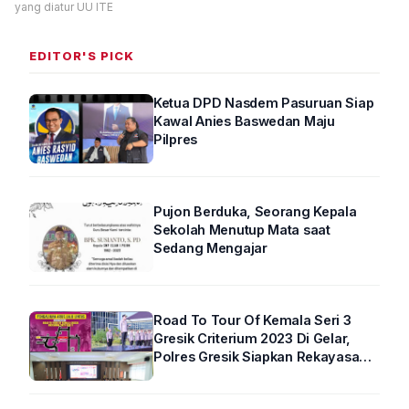
yang diatur UU ITE
EDITOR'S PICK
Ketua DPD Nasdem Pasuruan Siap
Kawal Anies Baswedan Maju
Pilpres
Pujon Berduka, Seorang Kepala
Sekolah Menutup Mata saat
Sedang Mengajar
Road To Tour Of Kemala Seri 3
Gresik Criterium 2023 Di Gelar,
Polres Gresik Siapkan Rekayasa
Arus Lalin