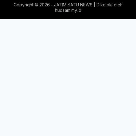
Copyright ©
2026 - JATIM SATU NEWS | Dikelola oleh
hudsam.my.id