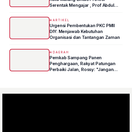
Serentak Mengajar , Prof Abdul
Syukur Ungkap Tips Lolos Fakultas
Kedokteran
ARTIKEL
Urgensi Pembentukan PKC PMII
DIY: Menjawab Kebutuhan
Organisasi dan Tantangan Zaman
DAERAH
Pemkab Sampang Panen
Penghargaan, Rakyat Patungan
Perbaiki Jalan, Rossy: "Jangan
Sampai Prestasi Hanya Indah di
Atas Kertas"