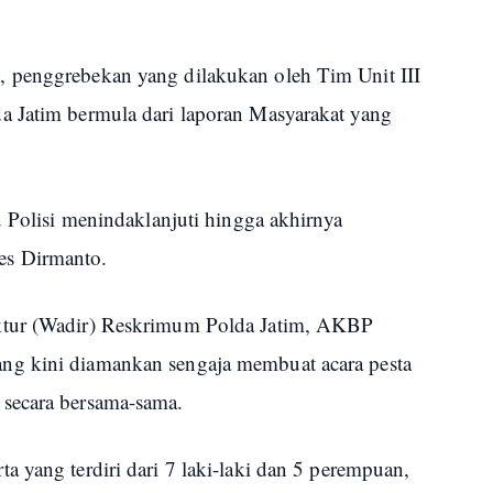
 penggrebekan yang dilakukan oleh Tim Unit III
a Jatim bermula dari laporan Masyarakat yang
u Polisi menindaklanjuti hingga akhirnya
es Dirmanto.
ktur (Wadir) Reskrimum Polda Jatim, AKBP
ng kini diamankan sengaja membuat acara pesta
 secara bersama-sama.
 yang terdiri dari 7 laki-laki dan 5 perempuan,