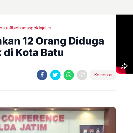
batu #bidhumaspoldajatim
kan 12 Orang Diduga
x di Kota Batu
Komentar