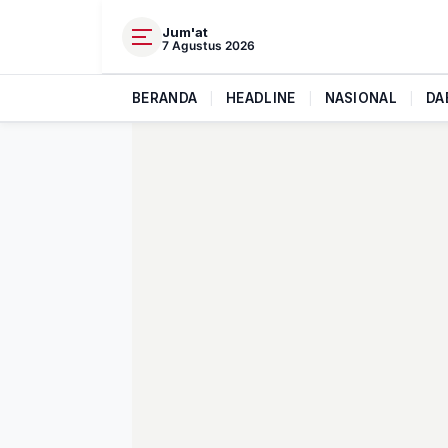
Jum'at
7 Agustus 2026
BERANDA
|
HEADLINE
|
NASIONAL
|
DA