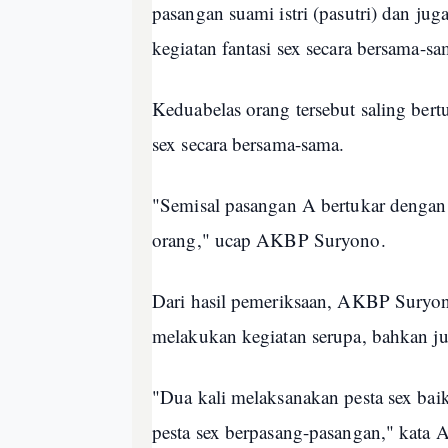
pasangan suami istri (pasutri) dan jug
kegiatan fantasi sex secara bersama
Keduabelas orang tersebut saling ber
sex secara bersama-sama.
"Semisal pasangan A bertukar dengan 
orang," ucap AKBP Suryono.
Dari hasil pemeriksaan, AKBP Suryo
melakukan kegiatan serupa, bahkan j
"Dua kali melaksanakan pesta sex bai
pesta sex berpasang-pasangan," kata