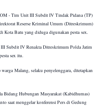
Tim Unit III Subdit IV Tindak Pidana (TP)
irektorat Reserse Kriminal Umum (Ditreskrimum)
di Kota Batu yang diduga digunakan pesta sex.
 III Subdit IV Renakta Ditreskrimum Polda Jatim
sta sex itu.
1) warga Malang, selaku penyelenggara, ditetapkan
pala Bidang Hubungan Masyarakat (Kabidhumas)
to saat menggelar konferensi Pers di Gedung