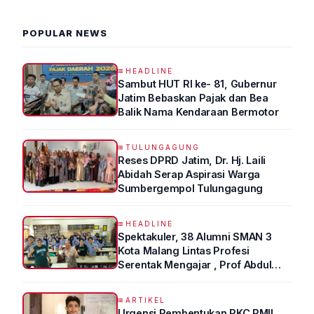
POPULAR NEWS
HEADLINE
Sambut HUT RI ke- 81, Gubernur
Jatim Bebaskan Pajak dan Bea
Balik Nama Kendaraan Bermotor
TULUNGAGUNG
Reses DPRD Jatim, Dr. Hj. Laili
Abidah Serap Aspirasi Warga
Sumbergempol Tulungagung
HEADLINE
Spektakuler, 38 Alumni SMAN 3
Kota Malang Lintas Profesi
Serentak Mengajar , Prof Abdul
Syukur Ungkap Tips Lolos Fakultas
Kedokteran
ARTIKEL
Urgensi Pembentukan PKC PMII