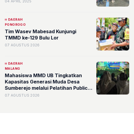
04 APRIL 2025
DAERAH
PONOROGO
Tim Wasev Mabesad Kunjungi
TMMD ke-129 Bulu Lor
07 AGUSTUS 2026
DAERAH
MALANG
Mahasiswa MMD UB Tingkatkan
Kapasitas Generasi Muda Desa
Sumberejo melalui Pelatihan Public
Speaking dan Digitalisasi Potensi
07 AGUSTUS 2026
Desa