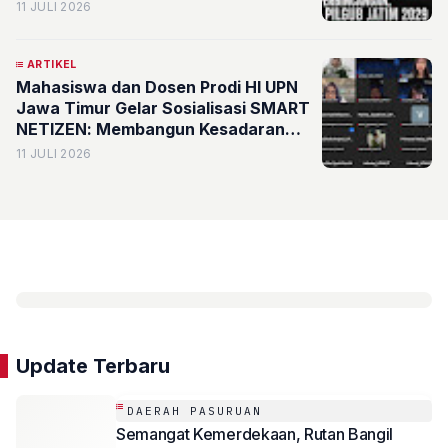
11 JULI 2026
ARTIKEL
Mahasiswa dan Dosen Prodi HI UPN
Jawa Timur Gelar Sosialisasi SMART
NETIZEN: Membangun Kesadaran
Literasi Digital dan Etika dalam
11 JULI 2026
Pembentukan Opini Publik di Era
Media Sosial
Update Terbaru
DAERAH PASURUAN
Semangat Kemerdekaan, Rutan Bangil