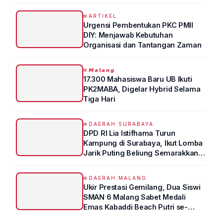
Syukur Ungkap Tips Lolos Fakultas
Kedokteran
ARTIKEL
Urgensi Pembentukan PKC PMII
DIY: Menjawab Kebutuhan
Organisasi dan Tantangan Zaman
𝙈𝙖𝙡𝙖𝙣𝙜
17.300 Mahasiswa Baru UB Ikuti
PK2MABA, Digelar Hybrid Selama
Tiga Hari
DAERAH SURABAYA
DPD RI Lia Istifhama Turun
Kampung di Surabaya, Ikut Lomba
Jarik Puting Beliung Semarakkan
HUT RI ke-81
DAERAH MALANG
Ukir Prestasi Gemilang, Dua Siswi
SMAN 6 Malang Sabet Medali
Emas Kabaddi Beach Putri se-
Jatim