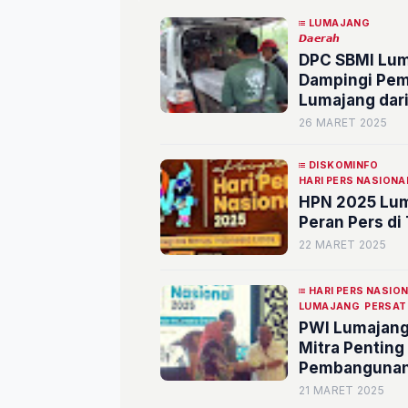
LUMAJANG
𝘿𝙖𝙚𝙧𝙖𝙝
DPC SBMI Lum
Dampingi Pem
Lumajang dari
26 MARET 2025
DISKOMINFO
HARI PERS NASIONA
HPN 2025 Lum
Peran Pers di
22 MARET 2025
HARI PERS NASIO
LUMAJANG
PERSAT
PWI Lumajang 
Mitra Penting
Pembangunan
21 MARET 2025