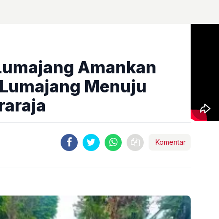
s Lumajang Amankan
 Lumajang Menuju
raraja
Komentar