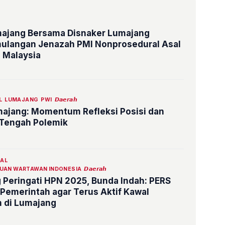
ajang Bersama Disnaker Lumajang
ulangan Jenazah PMI Nonprosedural Asal
 Malaysia
L
LUMAJANG
PWI
𝘿𝙖𝙚𝙧𝙖𝙝
ajang: Momentum Refleksi Posisi dan
 Tengah Polemik
NAL
UAN WARTAWAN INDONESIA
𝘿𝙖𝙚𝙧𝙖𝙝
Peringati HPN 2025, Bunda Indah: PERS
 Pemerintah agar Terus Aktif Kawal
 di Lumajang