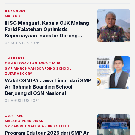
EKONOMI
MALANG
IHSG Menguat, Kepala OJK Malang
Farid Falatehan Optimistis
Kepercayaan Investor Dorong
Pertumbuhan Ekonomi di Malang
02 AGUSTUS 2026
Raya, Pasuruan, dan Probolinggo
JAKARTA
OSN
PERWAKILAN JAWA TIMUR
SMP AR-ROHMAH BOARDING SCHOOL
ZUFAR ABQORY
Wakil OSN IPA Jawa Timur dari SMP
Ar-Rohmah Boarding School
Berjuang di OSN Nasional
09 AGUSTUS 2024
ARTIKEL
MALANG
PENDIDIKAN
SMP AR-ROHMAH BOARDING SCHOOL
Program Edutour 2025 dari SMP Ar