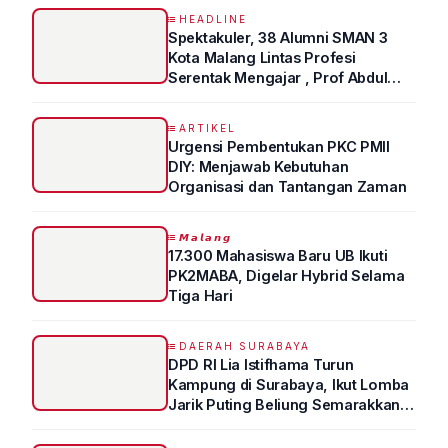
HEADLINE
Spektakuler, 38 Alumni SMAN 3
Kota Malang Lintas Profesi
Serentak Mengajar , Prof Abdul
Syukur Ungkap Tips Lolos Fakultas
Kedokteran
ARTIKEL
Urgensi Pembentukan PKC PMII
DIY: Menjawab Kebutuhan
Organisasi dan Tantangan Zaman
𝙈𝙖𝙡𝙖𝙣𝙜
17.300 Mahasiswa Baru UB Ikuti
PK2MABA, Digelar Hybrid Selama
Tiga Hari
DAERAH SURABAYA
DPD RI Lia Istifhama Turun
Kampung di Surabaya, Ikut Lomba
Jarik Puting Beliung Semarakkan
HUT RI ke-81