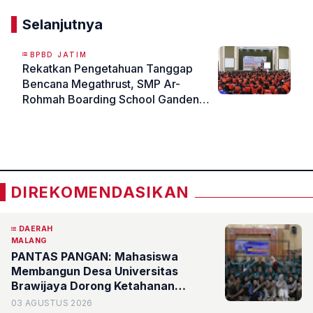
Selanjutnya
BPBD JATIM
Rekatkan Pengetahuan Tanggap
Bencana Megathrust, SMP Ar-
Rohmah Boarding School Gandeng
BPBD Jatim
«
»
DIREKOMENDASIKAN
DAERAH
MALANG
PANTAS PANGAN: Mahasiswa
Membangun Desa Universitas
Brawijaya Dorong Ketahanan
Pangan Berbasis Galon Bekas
03 AGUSTUS 2026