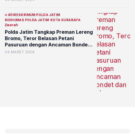
#DIRESKRIMUM POLDA JATIM
BIDHUMAS POLDA JATIM
KOTA SURABAYA
𝘋𝘢𝘦𝘳𝘢𝘩
Polda Jatim Tangkap Preman Lereng
Bromo, Teror Belasan Petani
Pasuruan dengan Ancaman Bondet
dan Rekayasa Narkoba
04 MARET 2026