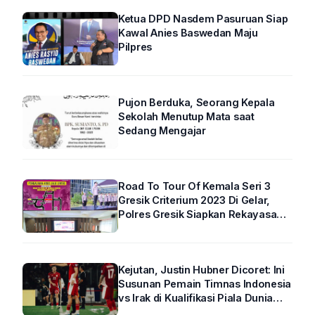
Ketua DPD Nasdem Pasuruan Siap
Kawal Anies Baswedan Maju
Pilpres
Pujon Berduka, Seorang Kepala
Sekolah Menutup Mata saat
Sedang Mengajar
Road To Tour Of Kemala Seri 3
Gresik Criterium 2023 Di Gelar,
Polres Gresik Siapkan Rekayasa
Arus Lalin
Kejutan, Justin Hubner Dicoret: Ini
Susunan Pemain Timnas Indonesia
vs Irak di Kualifikasi Piala Dunia
2026 R4