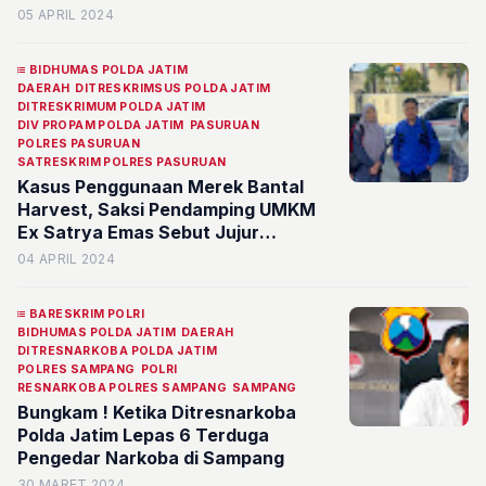
05 APRIL 2024
BIDHUMAS POLDA JATIM
DAERAH
DITRESKRIMSUS POLDA JATIM
DITRESKRIMUM POLDA JATIM
DIV PROPAM POLDA JATIM
PASURUAN
POLRES PASURUAN
SATRESKRIM POLRES PASURUAN
Kasus Penggunaan Merek Bantal
Harvest, Saksi Pendamping UMKM
Ex Satrya Emas Sebut Jujur
Terlapor yang Lebih Dulu
04 APRIL 2024
BARESKRIM POLRI
BIDHUMAS POLDA JATIM
DAERAH
DITRESNARKOBA POLDA JATIM
POLRES SAMPANG
POLRI
RESNARKOBA POLRES SAMPANG
SAMPANG
Bungkam ! Ketika Ditresnarkoba
Polda Jatim Lepas 6 Terduga
Pengedar Narkoba di Sampang
30 MARET 2024