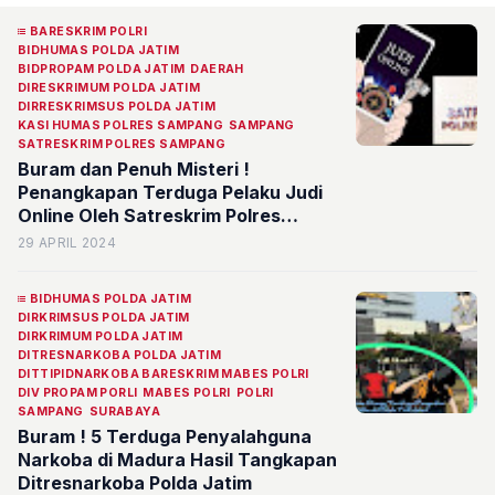
BARESKRIM POLRI
BIDHUMAS POLDA JATIM
BIDPROPAM POLDA JATIM
DAERAH
DIRESKRIMUM POLDA JATIM
DIRRESKRIMSUS POLDA JATIM
KASI HUMAS POLRES SAMPANG
SAMPANG
SATRESKRIM POLRES SAMPANG
Buram dan Penuh Misteri !
Penangkapan Terduga Pelaku Judi
Online Oleh Satreskrim Polres
Sampang Madura
29 APRIL 2024
BIDHUMAS POLDA JATIM
DIRKRIMSUS POLDA JATIM
DIRKRIMUM POLDA JATIM
DITRESNARKOBA POLDA JATIM
DITTIPIDNARKOBA BARESKRIM MABES POLRI
DIV PROPAM PORLI
MABES POLRI
POLRI
SAMPANG
SURABAYA
Buram ! 5 Terduga Penyalahguna
Narkoba di Madura Hasil Tangkapan
Ditresnarkoba Polda Jatim