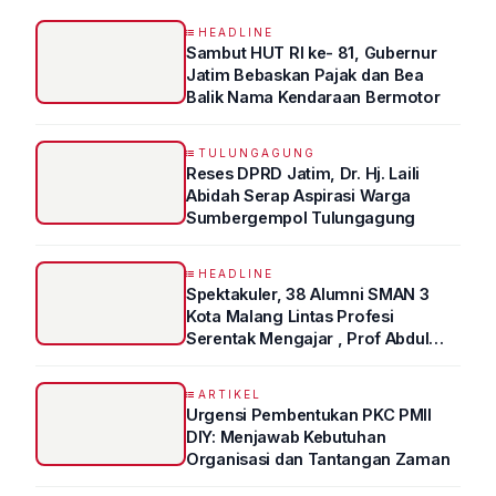
HEADLINE
Sambut HUT RI ke- 81, Gubernur
Jatim Bebaskan Pajak dan Bea
Balik Nama Kendaraan Bermotor
TULUNGAGUNG
Reses DPRD Jatim, Dr. Hj. Laili
Abidah Serap Aspirasi Warga
Sumbergempol Tulungagung
HEADLINE
Spektakuler, 38 Alumni SMAN 3
Kota Malang Lintas Profesi
Serentak Mengajar , Prof Abdul
Syukur Ungkap Tips Lolos Fakultas
Kedokteran
ARTIKEL
Urgensi Pembentukan PKC PMII
DIY: Menjawab Kebutuhan
Organisasi dan Tantangan Zaman