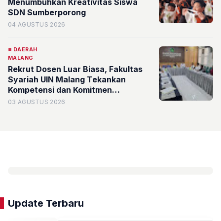
Menumbuhkan Kreativitas Siswa
SDN Sumberporong
04 AGUSTUS 2026
DAERAH
MALANG
Rekrut Dosen Luar Biasa, Fakultas
Syariah UIN Malang Tekankan
Kompetensi dan Komitmen
Pengabdian
03 AGUSTUS 2026
Update Terbaru