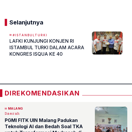
Komentar
Selanjutnya
#ISTANBULTURKI
LAFKI KUNJUNGI KONJEN RI
ISTAMBUL TURKI DALAM ACARA
KONGRES ISQUA KE 40
«
»
DIREKOMENDASIKAN
MALANG
𝙳𝚊𝚎𝚛𝚊𝚑
PGMI FITK UIN Malang Padukan
Teknologi AI dan Bedah Soal TKA