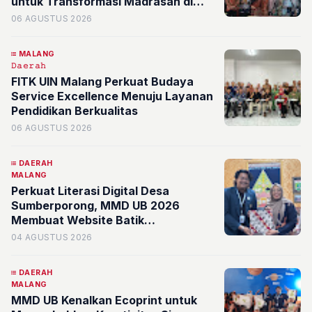
untuk Transformasi Madrasah di
Kota Batu
06 AGUSTUS 2026
MALANG
𝙳𝚊𝚎𝚛𝚊𝚑
FITK UIN Malang Perkuat Budaya
Service Excellence Menuju Layanan
Pendidikan Berkualitas
06 AGUSTUS 2026
DAERAH
MALANG
Perkuat Literasi Digital Desa
Sumberporong, MMD UB 2026
Membuat Website Batik
Sumberparang
04 AGUSTUS 2026
DAERAH
MALANG
MMD UB Kenalkan Ecoprint untuk