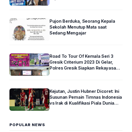
Pujon Berduka, Seorang Kepala
Sekolah Menutup Mata saat
Sedang Mengajar
Road To Tour Of Kemala Seri 3
Gresik Criterium 2023 Di Gelar,
Polres Gresik Siapkan Rekayasa
Arus Lalin
Kejutan, Justin Hubner Dicoret: Ini
Susunan Pemain Timnas Indonesia
vs Irak di Kualifikasi Piala Dunia
2026 R4
POPULAR NEWS