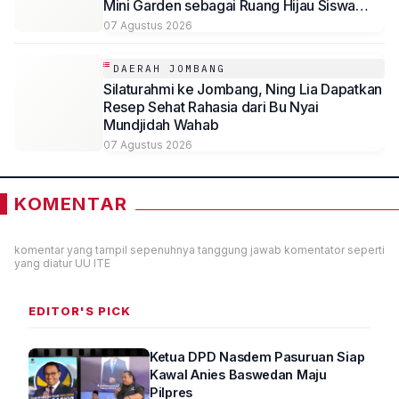
Mini Garden sebagai Ruang Hijau Siswa
SMP Al-Azhaar Tulungagung
07 Agustus 2026
DAERAH JOMBANG
Silaturahmi ke Jombang, Ning Lia Dapatkan
Resep Sehat Rahasia dari Bu Nyai
Mundjidah Wahab
07 Agustus 2026
KOMENTAR
komentar yang tampil sepenuhnya tanggung jawab komentator seperti
yang diatur UU ITE
EDITOR'S PICK
Ketua DPD Nasdem Pasuruan Siap
Kawal Anies Baswedan Maju
Pilpres