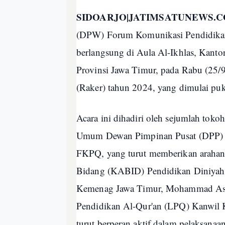
SIDOARJO|JATIMSATUNEWS.
(DPW) Forum Komunikasi Pendidikan
berlangsung di Aula Al-Ikhlas, Kan
Provinsi Jawa Timur, pada Rabu (25/9
(Raker) tahun 2024, yang dimulai pu
Acara ini dihadiri oleh sejumlah toko
Umum Dewan Pimpinan Pusat (DPP) F
FKPQ, yang turut memberikan arahan s
Bidang (KABID) Pendidikan Diniyah 
Kemenag Jawa Timur, Mohammad As'a
Pendidikan Al-Qur'an (LPQ) Kanwil
turut berperan aktif dalam pelaksanaa