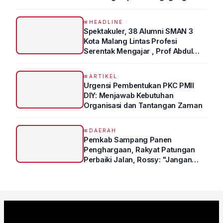
HEADLINE
Spektakuler, 38 Alumni SMAN 3
Kota Malang Lintas Profesi
Serentak Mengajar , Prof Abdul
Syukur Ungkap Tips Lolos Fakultas
Kedokteran
ARTIKEL
Urgensi Pembentukan PKC PMII
DIY: Menjawab Kebutuhan
Organisasi dan Tantangan Zaman
DAERAH
Pemkab Sampang Panen
Penghargaan, Rakyat Patungan
Perbaiki Jalan, Rossy: "Jangan
Sampai Prestasi Hanya Indah di
Atas Kertas"