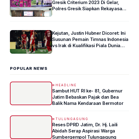
Gresik Criterium 2023 Di Gelar,
Polres Gresik Siapkan Rekayasa
Arus Lalin
Kejutan, Justin Hubner Dicoret: Ini
Susunan Pemain Timnas Indonesia
vs Irak di Kualifikasi Piala Dunia
2026 R4
POPULAR NEWS
HEADLINE
Sambut HUT RI ke- 81, Gubernur
Jatim Bebaskan Pajak dan Bea
Balik Nama Kendaraan Bermotor
TULUNGAGUNG
Reses DPRD Jatim, Dr. Hj. Laili
Abidah Serap Aspirasi Warga
Sumbergempol Tulungagung