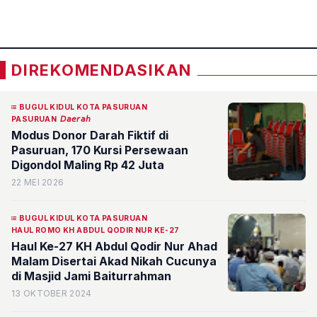
«
»
DIREKOMENDASIKAN
BUGUL KIDUL KOTA PASURUAN
PASURUAN
𝘋𝘢𝘦𝘳𝘢𝘩
Modus Donor Darah Fiktif di
Pasuruan, 170 Kursi Persewaan
Digondol Maling Rp 42 Juta
22 MEI 2026
BUGUL KIDUL KOTA PASURUAN
HAUL ROMO KH ABDUL QODIR NUR KE-27
Haul Ke-27 KH Abdul Qodir Nur Ahad
Malam Disertai Akad Nikah Cucunya
di Masjid Jami Baiturrahman
13 OKTOBER 2024