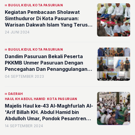
BUGUL KIDUL KOTA PASURUAN
Kegiatan Pembacaan Sholawat
Simthuduror Di Kota Pasuruan:
Warisan Dakwah Islam Yang Terus
Berkembang
24 JUNI 2024
BUGUL KIDUL KOTA PASURUAN
Dandim Pasuruan Bekali Peserta
PKKMB Unmer Pasuruan Dengan
Pencegahan Dan Penanggulangan
Radikalisme Serta Wawasan
04 SEPTEMBER 2023
Kebangsaan
DAERAH
HAUL KH ABDUL HAMID
KOTA PASURUAN
Majelis Haul ke-43 Al-Maghfurlah Al-
'Arif Billah KH. Abdul Hamid bin
Abdulloh Umar, Pondok Pesantren
Salafiyah Pasuruan Berlangsung
14 SEPTEMBER 2024
Khidmat