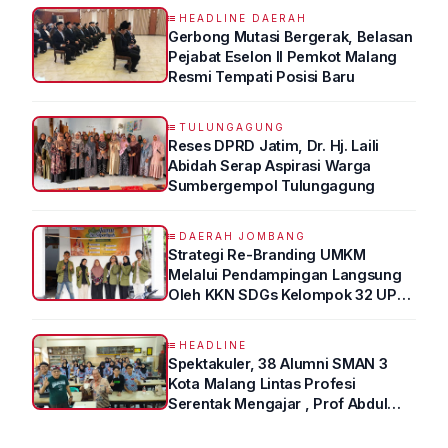
HEADLINE DAERAH
Gerbong Mutasi Bergerak, Belasan
Pejabat Eselon II Pemkot Malang
Resmi Tempati Posisi Baru
TULUNGAGUNG
Reses DPRD Jatim, Dr. Hj. Laili
Abidah Serap Aspirasi Warga
Sumbergempol Tulungagung
DAERAH JOMBANG
Strategi Re-Branding UMKM
Melalui Pendampingan Langsung
Oleh KKN SDGs Kelompok 32 UPN
“VETERAN” Jawa Timur
HEADLINE
Spektakuler, 38 Alumni SMAN 3
Kota Malang Lintas Profesi
Serentak Mengajar , Prof Abdul
Syukur Ungkap Tips Lolos Fakultas
Kedokteran