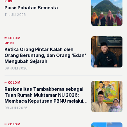
PUISI
Puisi: Pahatan Semesta
11 JULI 2026
KOLOM
OPINI
Ketika Orang Pintar Kalah oleh
Orang Beruntung, dan Orang 'Edan'
Mengubah Sejarah
09 JULI 2026
KOLOM
Rasionalitas Tambakberas sebagai
Tuan Rumah Muktamar NU 2026:
Membaca Keputusan PBNU melalui
Perspektif Rasionalitas Organisasi
08 JULI 2026
KOLOM