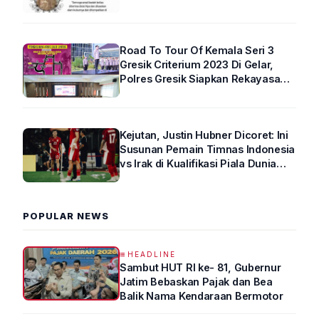
Road To Tour Of Kemala Seri 3
Gresik Criterium 2023 Di Gelar,
Polres Gresik Siapkan Rekayasa
Arus Lalin
Kejutan, Justin Hubner Dicoret: Ini
Susunan Pemain Timnas Indonesia
vs Irak di Kualifikasi Piala Dunia
2026 R4
POPULAR NEWS
HEADLINE
Sambut HUT RI ke- 81, Gubernur
Jatim Bebaskan Pajak dan Bea
Balik Nama Kendaraan Bermotor