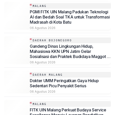
MALANG
PGMI FITK UIN Malang Padukan Teknologi
AI dan Bedah Soal TKA untuk Transformasi
Madrasah di Kota Batu
06 Agustus 2026
DAERAH BOJONEGORO
Gandeng Dinas Lingkungan Hidup,
Mahasiswa KKN UPN Jatim Gelar
Sosialisasi dan Praktek Budidaya Maggot di
Baureno, Bojonegoro
06 Agustus 2026
DAERAH MALANG
Dokter UMM Peringatkan Gaya Hidup
Sedentari Picu Penyakit Serius
06 Agustus 2026
MALANG
FITK UIN Malang Perkuat Budaya Service
Excellence Menuju Layanan Pendidikan