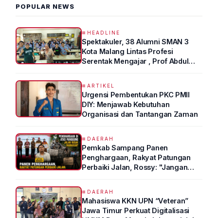
POPULAR NEWS
HEADLINE
Spektakuler, 38 Alumni SMAN 3
Kota Malang Lintas Profesi
Serentak Mengajar , Prof Abdul
Syukur Ungkap Tips Lolos Fakultas
Kedokteran
ARTIKEL
Urgensi Pembentukan PKC PMII
DIY: Menjawab Kebutuhan
Organisasi dan Tantangan Zaman
DAERAH
Pemkab Sampang Panen
Penghargaan, Rakyat Patungan
Perbaiki Jalan, Rossy: "Jangan
Sampai Prestasi Hanya Indah di
Atas Kertas"
DAERAH
Mahasiswa KKN UPN “Veteran”
Jawa Timur Perkuat Digitalisasi