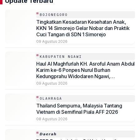
Update Terbaru
BOJONEGORO
Tingkatkan Kesadaran Kesehatan Anak,
KKN 14 Simorejo Gelar Nobar dan Praktik
Cuci Tangan di SDN 1 Simorejo
09 Agustus 2026
KABUPATEN NGAWI
Haul Al Maghfurlah KH. Asroful Anam Abdul
Karim ke-6 Ponpes Nurul Burhan
Kedungprahu Widodaren Ngawi,
Kesempatan Lelang Wakaf Masih Berlanjut
09 Agustus 2026
OLAHRAGA
Thailand Sempurna, Malaysia Tantang
Vietnam di Semifinal Piala AFF 2026
08 Agustus 2026
𝘿𝙖𝙚𝙧𝙖𝙝