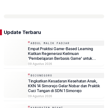
Update Terbaru
ABDUL MALIK FADJAR
Empat Praktisi Game-Based Learning
Kiatkan Regenerasi Keilmuan
'Pembelajaran Berbasis Game' untuk
Mahasiswa Psikologi Universitas
09 Agustus 2026
Muhammadiyah Malang
BOJONEGORO
Tingkatkan Kesadaran Kesehatan Anak,
KKN 14 Simorejo Gelar Nobar dan Praktik
Cuci Tangan di SDN 1 Simorejo
09 Agustus 2026
KABUPATEN NGAWI