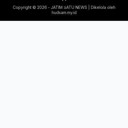
Copyright ©
2026 - JATIM SATU NEWS | Dikelola oleh
hudsam.my.id