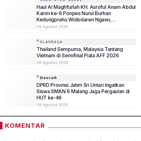
Haul Al Maghfurlah KH. Asroful Anam Abdul
Karim ke-6 Ponpes Nurul Burhan
Kedungprahu Widodaren Ngawi,
Kesempatan Lelang Wakaf Masih Berlanjut
09 Agustus 2026
OLAHRAGA
Thailand Sempurna, Malaysia Tantang
Vietnam di Semifinal Piala AFF 2026
08 Agustus 2026
𝘿𝙖𝙚𝙧𝙖𝙝
DPRD Provinsi Jatim Sri Untari Ingatkan
Siswa SMAN 6 Malang Jaga Pergaulan di
HUT ke-46
08 Agustus 2026
KOMENTAR