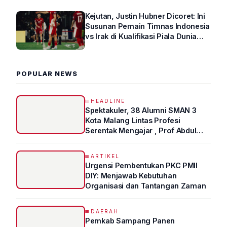
Kejutan, Justin Hubner Dicoret: Ini
Susunan Pemain Timnas Indonesia
vs Irak di Kualifikasi Piala Dunia
2026 R4
POPULAR NEWS
HEADLINE
Spektakuler, 38 Alumni SMAN 3
Kota Malang Lintas Profesi
Serentak Mengajar , Prof Abdul
Syukur Ungkap Tips Lolos Fakultas
Kedokteran
ARTIKEL
Urgensi Pembentukan PKC PMII
DIY: Menjawab Kebutuhan
Organisasi dan Tantangan Zaman
DAERAH
Pemkab Sampang Panen