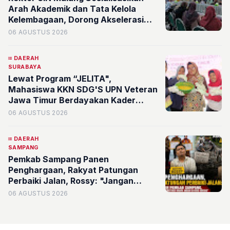
Arah Akademik dan Tata Kelola
Kelembagaan, Dorong Akselerasi
Kualitas Fakultas Syariah
06 AGUSTUS 2026
DAERAH
SURABAYA
Lewat Program “JELITA",
Mahasiswa KKN SDG'S UPN Veteran
Jawa Timur Berdayakan Kader
serta Karang Taruna RW 07
06 AGUSTUS 2026
Kelurahan Banyu Urip Olah Limbah
Minyak Jelantah
DAERAH
SAMPANG
Pemkab Sampang Panen
Penghargaan, Rakyat Patungan
Perbaiki Jalan, Rossy: "Jangan
Sampai Prestasi Hanya Indah di Atas
06 AGUSTUS 2026
Kertas"