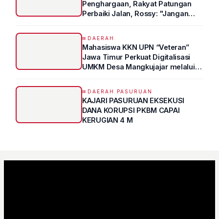
Penghargaan, Rakyat Patungan
Perbaiki Jalan, Rossy: "Jangan
Sampai Prestasi Hanya Indah di
Atas Kertas"
DAERAH
Mahasiswa KKN UPN “Veteran”
Jawa Timur Perkuat Digitalisasi
UMKM Desa Mangkujajar melalui
Program UMKM GO DIGITAL
DAERAH PASURUAN
KAJARI PASURUAN EKSEKUSI
DANA KORUPSI PKBM CAPAI
KERUGIAN 4 M