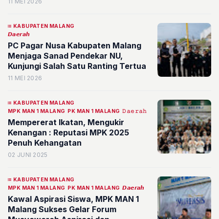
11 MEI 2026
KABUPATEN MALANG
𝘿𝙖𝙚𝙧𝙖𝙝
PC Pagar Nusa Kabupaten Malang
Menjaga Sanad Pendekar NU,
Kunjungi Salah Satu Ranting Tertua
11 MEI 2026
KABUPATEN MALANG
MPK MAN 1 MALANG
PK MAN 1 MALANG
𝙳𝚊𝚎𝚛𝚊𝚑
Mempererat Ikatan, Mengukir
Kenangan : Reputasi MPK 2025
Penuh Kehangatan
02 JUNI 2025
KABUPATEN MALANG
MPK MAN 1 MALANG
PK MAN 1 MALANG
𝘿𝙖𝙚𝙧𝙖𝙝
Kawal Aspirasi Siswa, MPK MAN 1
Malang Sukses Gelar Forum