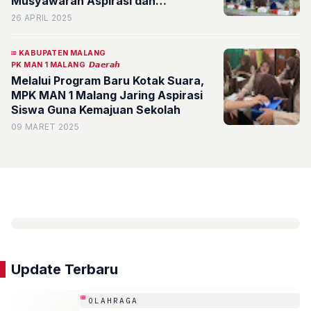
Musyawarah Aspirasi dan
Ekstrakurikuler Siswa (MUREKSIS)
26 APRIL 2025
KABUPATEN MALANG
PK MAN 1 MALANG
𝘿𝙖𝙚𝙧𝙖𝙝
Melalui Program Baru Kotak Suara,
MPK MAN 1 Malang Jaring Aspirasi
Siswa Guna Kemajuan Sekolah
09 MARET 2025
Update Terbaru
OLAHRAGA