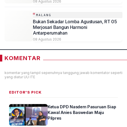
Akses Informasi Desa Sambirejo
08 Agustus 2026
MALANG
Bukan Sekadar Lomba Agustusan, RT 05
Merjosari Bangun Harmoni
Antarperumahan
08 Agustus 2026
KOMENTAR
komentar yang tampil sepenuhnya tanggung jawab komentator seperti
yang diatur UU ITE
EDITOR'S PICK
Ketua DPD Nasdem Pasuruan Siap
Kawal Anies Baswedan Maju
Pilpres