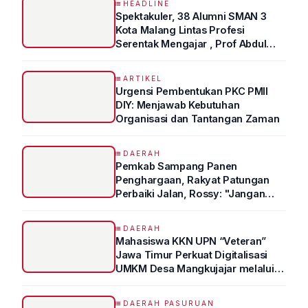
HEADLINE
Spektakuler, 38 Alumni SMAN 3
Kota Malang Lintas Profesi
Serentak Mengajar , Prof Abdul
Syukur Ungkap Tips Lolos Fakultas
Kedokteran
ARTIKEL
Urgensi Pembentukan PKC PMII
DIY: Menjawab Kebutuhan
Organisasi dan Tantangan Zaman
DAERAH
Pemkab Sampang Panen
Penghargaan, Rakyat Patungan
Perbaiki Jalan, Rossy: "Jangan
Sampai Prestasi Hanya Indah di
Atas Kertas"
DAERAH
Mahasiswa KKN UPN “Veteran”
Jawa Timur Perkuat Digitalisasi
UMKM Desa Mangkujajar melalui
Program UMKM GO DIGITAL
DAERAH PASURUAN