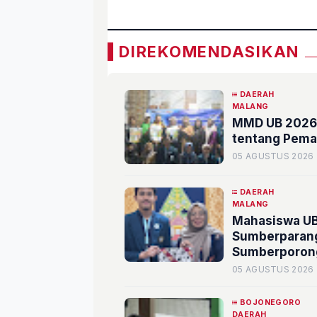
DIREKOMENDASIKAN
DAERAH
MALANG
MMD UB 2026 
tentang Pema
05 AGUSTUS 2026
DAERAH
MALANG
Mahasiswa UB 
Sumberparang
Sumberporon
05 AGUSTUS 2026
BOJONEGORO
DAERAH