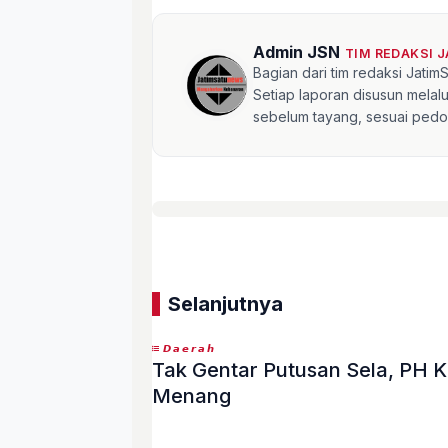
Admin JSN
TIM REDAKSI 
Bagian dari tim redaksi Jati
Setiap laporan disusun mela
sebelum tayang, sesuai pedom
Selanjutnya
𝘿𝙖𝙚𝙧𝙖𝙝
Tak Gentar Putusan Sela, PH Kasus Bantal Harvest Siap Perang Sampai
Menang
«