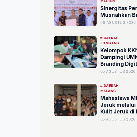
MADIUN
Sinergitas Pe
Musnahkan Ba
06 AGUSTUS 2026
DAERAH
JOMBANG
Kelompok KKN
Dampingi UM
Branding Digit
05 AGUSTUS 2026
DAERAH
MALANG
Mahasiswa MM
Jeruk melalui
Kulit Jeruk d
05 AGUSTUS 2026