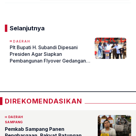
Komentar
Selanjutnya
DAERAH
Plt Bupati H. Subandi Dipesani
Presiden Agar Siapkan
Pembangunan Flyover Gedangan
pada 2025
«
»
DIREKOMENDASIKAN
DAERAH
SAMPANG
Pemkab Sampang Panen
Penghargaan, Rakyat Patungan