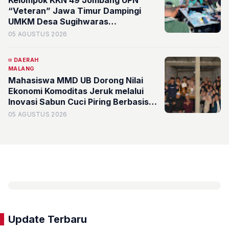
Kelompok KKN 49 Jombang UPN
“Veteran” Jawa Timur Dampingi
UMKM Desa Sugihwaras
Kembangkan Branding Digital
05 AGUSTUS 2026
DAERAH
MALANG
Mahasiswa MMD UB Dorong Nilai
Ekonomi Komoditas Jeruk melalui
Inovasi Sabun Cuci Piring Berbasis
Limbah Kulit Jeruk di Desa
05 AGUSTUS 2026
Sumberejo
Update Terbaru