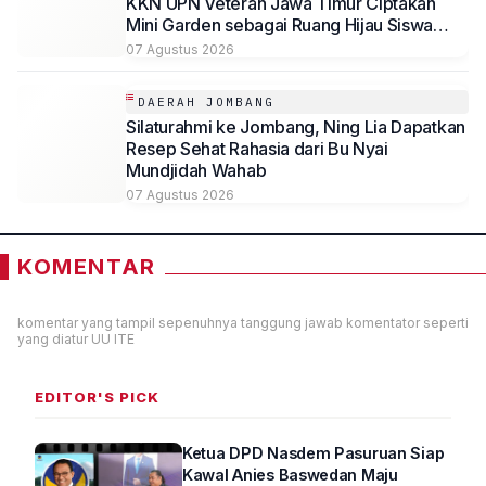
KKN UPN Veteran Jawa Timur Ciptakan
Mini Garden sebagai Ruang Hijau Siswa
SMP Al-Azhaar Tulungagung
07 Agustus 2026
DAERAH JOMBANG
Silaturahmi ke Jombang, Ning Lia Dapatkan
Resep Sehat Rahasia dari Bu Nyai
Mundjidah Wahab
07 Agustus 2026
KOMENTAR
komentar yang tampil sepenuhnya tanggung jawab komentator seperti
yang diatur UU ITE
EDITOR'S PICK
Ketua DPD Nasdem Pasuruan Siap
Kawal Anies Baswedan Maju