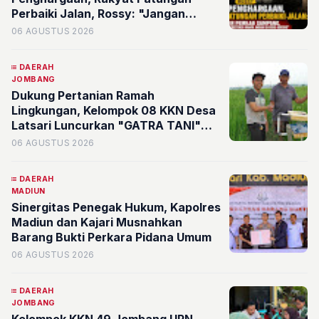
Perbaiki Jalan, Rossy: "Jangan
Sampai Prestasi Hanya Indah di Atas
06 AGUSTUS 2026
Kertas"
DAERAH
JOMBANG
Dukung Pertanian Ramah
Lingkungan, Kelompok 08 KKN Desa
Latsari Luncurkan "GATRA TANI"
Bertenaga Surya
06 AGUSTUS 2026
DAERAH
MADIUN
Sinergitas Penegak Hukum, Kapolres
Madiun dan Kajari Musnahkan
Barang Bukti Perkara Pidana Umum
06 AGUSTUS 2026
DAERAH
JOMBANG