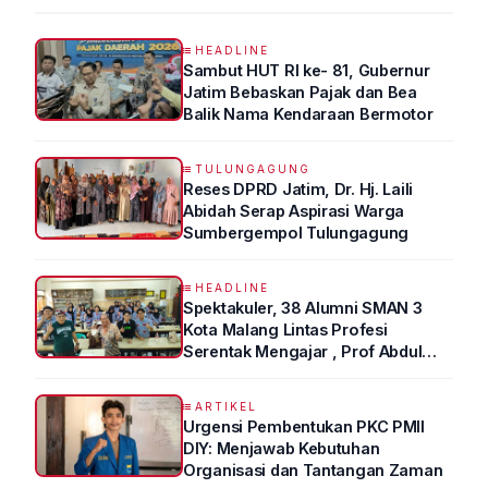
HEADLINE
Sambut HUT RI ke- 81, Gubernur
Jatim Bebaskan Pajak dan Bea
Balik Nama Kendaraan Bermotor
TULUNGAGUNG
Reses DPRD Jatim, Dr. Hj. Laili
Abidah Serap Aspirasi Warga
Sumbergempol Tulungagung
HEADLINE
Spektakuler, 38 Alumni SMAN 3
Kota Malang Lintas Profesi
Serentak Mengajar , Prof Abdul
Syukur Ungkap Tips Lolos Fakultas
Kedokteran
ARTIKEL
Urgensi Pembentukan PKC PMII
DIY: Menjawab Kebutuhan
Organisasi dan Tantangan Zaman