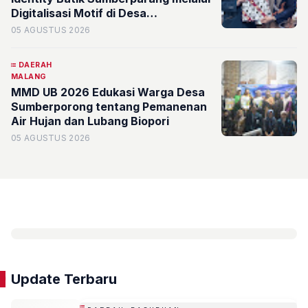
Digitalisasi Motif di Desa
Sumberporong
05 AGUSTUS 2026
DAERAH
MALANG
MMD UB 2026 Edukasi Warga Desa
Sumberporong tentang Pemanenan
Air Hujan dan Lubang Biopori
05 AGUSTUS 2026
Update Terbaru