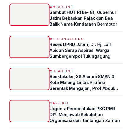
HEADLINE
Sambut HUT RI ke- 81, Gubernur
Jatim Bebaskan Pajak dan Bea
Balik Nama Kendaraan Bermotor
TULUNGAGUNG
Reses DPRD Jatim, Dr. Hj. Laili
Abidah Serap Aspirasi Warga
Sumbergempol Tulungagung
HEADLINE
Spektakuler, 38 Alumni SMAN 3
Kota Malang Lintas Profesi
Serentak Mengajar , Prof Abdul
Syukur Ungkap Tips Lolos Fakultas
Kedokteran
ARTIKEL
Urgensi Pembentukan PKC PMII
DIY: Menjawab Kebutuhan
Organisasi dan Tantangan Zaman