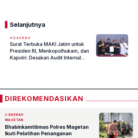
Komentar
Selanjutnya
DAERAH
Surat Terbuka MAKI Jatim untuk
Presiden RI, Menkopolhukam, dan
Kapolri: Desakan Audit Internal
terkait Ribuan Surat Panggilan
«
»
Klarifikasi
DIREKOMENDASIKAN
DAERAH
MAGETAN
Bhabinkamtibmas Polres Magetan
Ikuti Pelatihan Penanganan