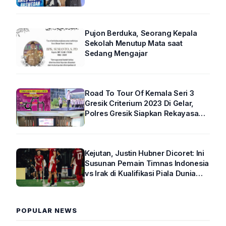
Pujon Berduka, Seorang Kepala
Sekolah Menutup Mata saat
Sedang Mengajar
Road To Tour Of Kemala Seri 3
Gresik Criterium 2023 Di Gelar,
Polres Gresik Siapkan Rekayasa
Arus Lalin
Kejutan, Justin Hubner Dicoret: Ini
Susunan Pemain Timnas Indonesia
vs Irak di Kualifikasi Piala Dunia
2026 R4
POPULAR NEWS