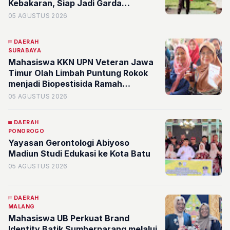
Kebakaran, Siap Jadi Garda
Terdepan di Desa
05 AGUSTUS 2026
DAERAH
SURABAYA
Mahasiswa KKN UPN Veteran Jawa
Timur Olah Limbah Puntung Rokok
menjadi Biopestisida Ramah
Lingkungan di Rw 08 Kelurahan
05 AGUSTUS 2026
Banyu Urip
DAERAH
PONOROGO
Yayasan Gerontologi Abiyoso
Madiun Studi Edukasi ke Kota Batu
05 AGUSTUS 2026
DAERAH
MALANG
Mahasiswa UB Perkuat Brand
Identity Batik Sumberparang melalui