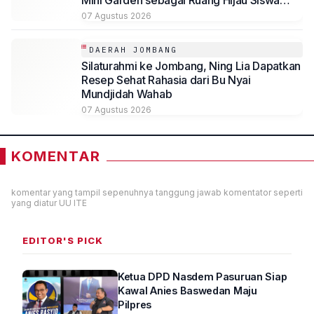
Mini Garden sebagai Ruang Hijau Siswa
SMP Al-Azhaar Tulungagung
07 Agustus 2026
DAERAH JOMBANG
Silaturahmi ke Jombang, Ning Lia Dapatkan
Resep Sehat Rahasia dari Bu Nyai
Mundjidah Wahab
07 Agustus 2026
KOMENTAR
komentar yang tampil sepenuhnya tanggung jawab komentator seperti
yang diatur UU ITE
EDITOR'S PICK
Ketua DPD Nasdem Pasuruan Siap
Kawal Anies Baswedan Maju
Pilpres