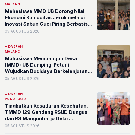
MALANG
Mahasiswa MMD UB Dorong Nilai
Ekonomi Komoditas Jeruk melalui
Inovasi Sabun Cuci Piring Berbasis
Limbah Kulit Jeruk di Desa
05 AGUSTUS 2026
Sumberejo
DAERAH
MALANG
Mahasiswa Membangun Desa
(MMD) UB Dampingi Petani
Wujudkan Budidaya Berkelanjutan
melalui Identifikasi Kesehatan Tanah
05 AGUSTUS 2026
dan Pengendalian Hama Terpadu
DAERAH
PONOROGO
Tingkatkan Kesadaran Kesehatan,
TMMD 129 Gandeng RSUD Dungus
dan RS Mangunharjo Gelar
Pelayanan Kesehatan Gratis
05 AGUSTUS 2026