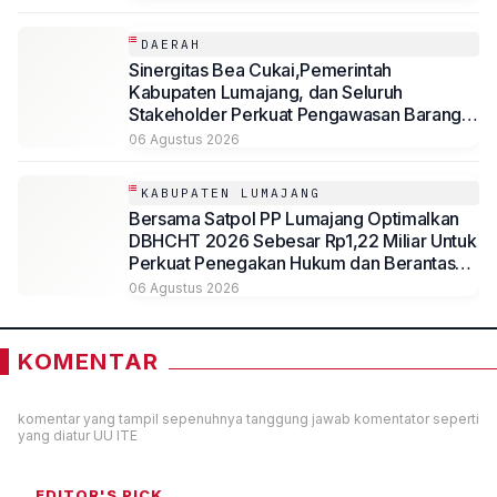
DAERAH
Sinergitas Bea Cukai,Pemerintah
Kabupaten Lumajang, dan Seluruh
Stakeholder Perkuat Pengawasan Barang
Kena Cukai Ilegal Melalui Pemanfaatan
06 Agustus 2026
DBHCHT Tahun Anggaran 2026
KABUPATEN LUMAJANG
Bersama Satpol PP Lumajang Optimalkan
DBHCHT 2026 Sebesar Rp1,22 Miliar Untuk
Perkuat Penegakan Hukum dan Berantas
Rokok Ilegal
06 Agustus 2026
KOMENTAR
komentar yang tampil sepenuhnya tanggung jawab komentator seperti
yang diatur UU ITE
EDITOR'S PICK