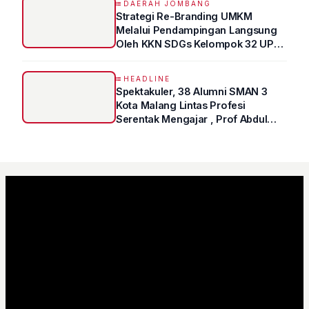
DAERAH JOMBANG
Strategi Re-Branding UMKM
Melalui Pendampingan Langsung
Oleh KKN SDGs Kelompok 32 UPN
“VETERAN” Jawa Timur
HEADLINE
Spektakuler, 38 Alumni SMAN 3
Kota Malang Lintas Profesi
Serentak Mengajar , Prof Abdul
Syukur Ungkap Tips Lolos Fakultas
Kedokteran