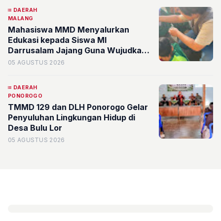
DAERAH
MALANG
Mahasiswa MMD Menyalurkan
Edukasi kepada Siswa MI
Darrusalam Jajang Guna Wujudkan
Kemandirian Pangan Lewat Program
05 AGUSTUS 2026
BUDIKDAMBER
DAERAH
PONOROGO
TMMD 129 dan DLH Ponorogo Gelar
Penyuluhan Lingkungan Hidup di
Desa Bulu Lor
05 AGUSTUS 2026