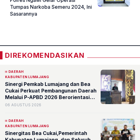
Tumpas Narkoba Semeru 2024, Ini
Sasarannya
«
»
DIREKOMENDASIKAN
DAERAH
KABUPATEN LUMAJANG
Sinergi Pemkab Lumajang dan Bea
Cukai Perkuat Pembangunan Daerah
Melalui P-APBD 2026 Berorientasi
pada Kesejahteraan Masyarakat
06 AGUSTUS 2026
DAERAH
KABUPATEN LUMAJANG
Sinergitas Bea Cukai,Pemerintah
Kabupaten Lumajang, dan Seluruh