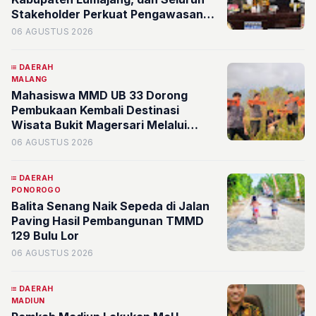
Stakeholder Perkuat Pengawasan
Barang Kena Cukai Ilegal Melalui
06 AGUSTUS 2026
Pemanfaatan DBHCHT Tahun
Anggaran 2026
DAERAH
MALANG
Mahasiswa MMD UB 33 Dorong
Pembukaan Kembali Destinasi
Wisata Bukit Magersari Melalui
Pemetaan Potensi
06 AGUSTUS 2026
DAERAH
PONOROGO
Balita Senang Naik Sepeda di Jalan
Paving Hasil Pembangunan TMMD
129 Bulu Lor
06 AGUSTUS 2026
DAERAH
MADIUN