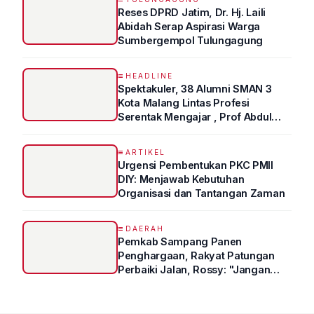
Reses DPRD Jatim, Dr. Hj. Laili
Abidah Serap Aspirasi Warga
Sumbergempol Tulungagung
HEADLINE
Spektakuler, 38 Alumni SMAN 3
Kota Malang Lintas Profesi
Serentak Mengajar , Prof Abdul
Syukur Ungkap Tips Lolos Fakultas
Kedokteran
ARTIKEL
Urgensi Pembentukan PKC PMII
DIY: Menjawab Kebutuhan
Organisasi dan Tantangan Zaman
DAERAH
Pemkab Sampang Panen
Penghargaan, Rakyat Patungan
Perbaiki Jalan, Rossy: "Jangan
Sampai Prestasi Hanya Indah di
Atas Kertas"