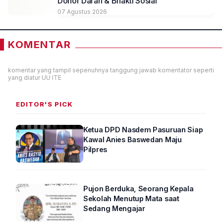
Donor Darah & Bhakti Sosial
07 Agustus 2026
KOMENTAR
komentar yang tampil sepenuhnya tanggung jawab komentator seperti
yang diatur UU ITE
EDITOR'S PICK
Ketua DPD Nasdem Pasuruan Siap
Kawal Anies Baswedan Maju
Pilpres
Pujon Berduka, Seorang Kepala
Sekolah Menutup Mata saat
Sedang Mengajar