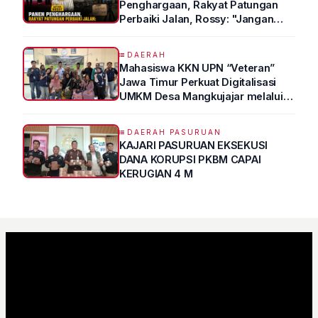
Penghargaan, Rakyat Patungan
Perbaiki Jalan, Rossy: "Jangan
Sampai Prestasi Hanya Indah di
Atas Kertas"
DAERAH
Mahasiswa KKN UPN “Veteran”
Jawa Timur Perkuat Digitalisasi
UMKM Desa Mangkujajar melalui
Program UMKM GO DIGITAL
DAERAH PASURUAN
KAJARI PASURUAN EKSEKUSI
DANA KORUPSI PKBM CAPAI
KERUGIAN 4 M