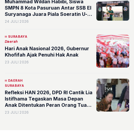
Muhammad Wildan Habibi, Siswa
SMPN 8 Kota Pasuruan Antar SSB El
Suryanaga Juara Piala Soeratin U-15
2026
24 JULI 2026
SURABAYA
𝘋𝘢𝘦𝘳𝘢𝘩
Hari Anak Nasional 2026, Gubernur
Khofifah Ajak Penuhi Hak Anak
23 JULI 2026
DAERAH
SURABAYA
Refleksi HAN 2026, DPD RI Cantik Lia
Istifhama Tegaskan Masa Depan
Anak Ditentukan Peran Orang Tua
dan Lingkungan yang Sehat
23 JULI 2026