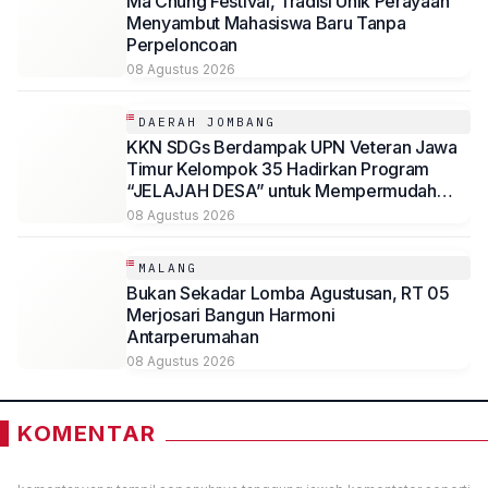
Ma Chung Festival, Tradisi Unik Perayaan
Menyambut Mahasiswa Baru Tanpa
Perpeloncoan
08 Agustus 2026
DAERAH JOMBANG
KKN SDGs Berdampak UPN Veteran Jawa
Timur Kelompok 35 Hadirkan Program
“JELAJAH DESA” untuk Mempermudah
Akses Informasi Desa Sambirejo
08 Agustus 2026
MALANG
Bukan Sekadar Lomba Agustusan, RT 05
Merjosari Bangun Harmoni
Antarperumahan
08 Agustus 2026
KOMENTAR