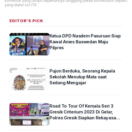
komentar yang tampil sepenuhnya tanggung jawab komentator seperti
yang diatur UU ITE
EDITOR'S PICK
Ketua DPD Nasdem Pasuruan Siap
Kawal Anies Baswedan Maju
Pilpres
Pujon Berduka, Seorang Kepala
Sekolah Menutup Mata saat
Sedang Mengajar
Road To Tour Of Kemala Seri 3
Gresik Criterium 2023 Di Gelar,
Polres Gresik Siapkan Rekayasa
Arus Lalin