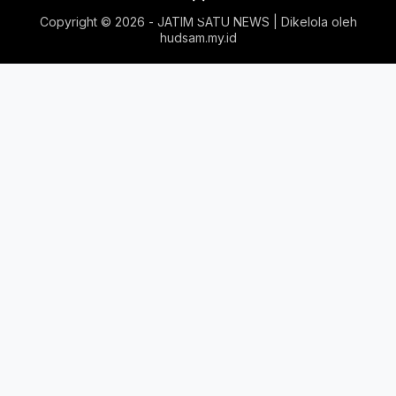
Copyright ©
2026 - JATIM SATU NEWS | Dikelola oleh
hudsam.my.id