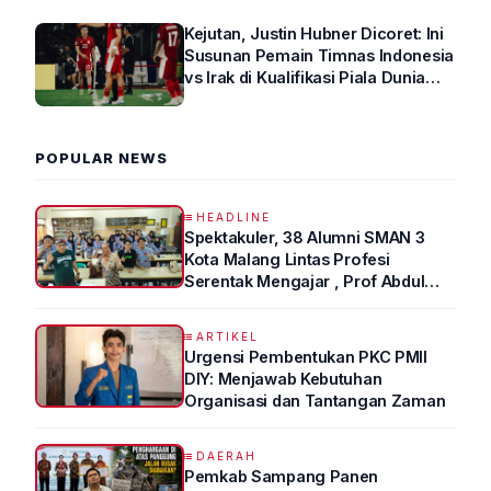
Kejutan, Justin Hubner Dicoret: Ini
Susunan Pemain Timnas Indonesia
vs Irak di Kualifikasi Piala Dunia
2026 R4
POPULAR NEWS
HEADLINE
Spektakuler, 38 Alumni SMAN 3
Kota Malang Lintas Profesi
Serentak Mengajar , Prof Abdul
Syukur Ungkap Tips Lolos Fakultas
Kedokteran
ARTIKEL
Urgensi Pembentukan PKC PMII
DIY: Menjawab Kebutuhan
Organisasi dan Tantangan Zaman
DAERAH
Pemkab Sampang Panen