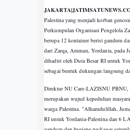
JAKARTA|JATIMSATUNEWS.C
Palestina yang menjadi korban geno
Perkumpulan Organisasi Pengelola Z
berupa 12 kontainer berisi gandum da
dari Zarqa, Amman, Yordania, pada Ju
dihadiri oleh Duta Besar RI untuk Yo
sebagai bentuk dukungan langsung da
Direktur NU Care-LAZISNU PBNU, Qo
merupakan wujud kepedulian masyarak
warga Palestina. "Alhamdulillah, J
RI untuk Yordania-Palestina dan 6 L
gandum dan hygiene packages sejumla