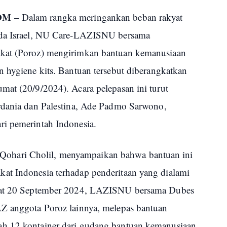
OM
– Dalam rangka meringankan beban rakyat
sida Israel, NU Care-LAZISNU bersama
akat (Poroz) mengirimkan bantuan kemanusiaan
n hygiene kits. Bantuan tersebut diberangkatkan
mat (20/9/2024). Acara pelepasan ini turut
rdania dan Palestina, Ade Padmo Sarwono,
ri pemerintah Indonesia.
hari Cholil, menyampaikan bahwa bantuan ini
at Indonesia terhadap penderitaan yang dialami
umat 20 September 2024, LAZISNU bersama Dubes
AZ anggota Poroz lainnya, melepas bantuan
h 12 kontainer dari gudang bantuan kemanusiaan