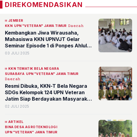
DIREKOMENDASIKAN
JEMBER
KKN
UPN "VETERAN" JAWA TIMUR
𝙳𝚊𝚎𝚛𝚊𝚑
Kembangkan Jiwa Wirausaha,
Mahasiswa KKN UPNVJT Gelar
Seminar Episode 1 di Ponpes Ahlul
Irfan
03 JULI 2025
KKN TEMATIK BELA NEGARA
SURABAYA
UPN "VETERAN" JAWA TIMUR
𝙳𝚊𝚎𝚛𝚊𝚑
Resmi Dibuka, KKN-T Bela Negara
SDGs Kelompok 124 UPN Veteran
Jatim Siap Berdayakan Masyarakat
Kedurus
02 JULI 2025
ARTIKEL
BINA DESA AGROTEKNOLOGI
UPN "VETERAN" JAWA TIMUR