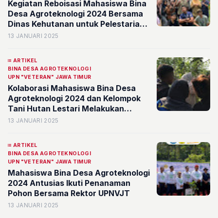
Kegiatan Reboisasi Mahasiswa Bina
Desa Agroteknologi 2024 Bersama
Dinas Kehutanan untuk Pelestarian
Ekologi Hutan
13 JANUARI 2025
ARTIKEL
BINA DESA AGROTEKNOLOGI
UPN "VETERAN" JAWA TIMUR
Kolaborasi Mahasiswa Bina Desa
Agroteknologi 2024 dan Kelompok
Tani Hutan Lestari Melakukan
Kegiatan Polinasi Vanili untuk
13 JANUARI 2025
Tingkatkan Produktivitas
ARTIKEL
BINA DESA AGROTEKNOLOGI
UPN "VETERAN" JAWA TIMUR
Mahasiswa Bina Desa Agroteknologi
2024 Antusias Ikuti Penanaman
Pohon Bersama Rektor UPNVJT
13 JANUARI 2025