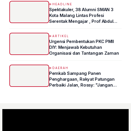
HEADLINE
Spektakuler, 38 Alumni SMAN 3
Kota Malang Lintas Profesi
Serentak Mengajar , Prof Abdul
Syukur Ungkap Tips Lolos Fakultas
Kedokteran
ARTIKEL
Urgensi Pembentukan PKC PMII
DIY: Menjawab Kebutuhan
Organisasi dan Tantangan Zaman
DAERAH
Pemkab Sampang Panen
Penghargaan, Rakyat Patungan
Perbaiki Jalan, Rossy: "Jangan
Sampai Prestasi Hanya Indah di
Atas Kertas"