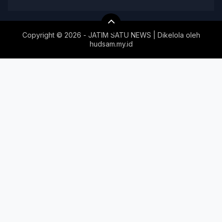
Copyright ©
2026 - JATIM SATU NEWS | Dikelola oleh
hudsam.my.id