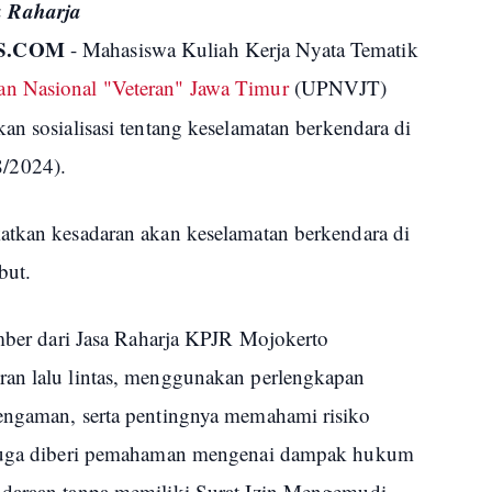
a Raharja
S.COM
- Mahasiswa Kuliah Kerja Nyata Tematik
an Nasional "Veteran" Jawa Timur
(UPNVJT)
an sosialisasi tentang keselamatan berkendara di
8/2024).
atkan kesadaran akan keselamatan berkendara di
ebut.
umber dari Jasa Raharja KPJR Mojokerto
ran lalu lintas, menggunakan perlengkapan
engaman, serta pentingnya memahami risiko
a juga diberi pemahaman mengenai dampak hukum
ndaraan tanpa memiliki Surat Izin Mengemudi