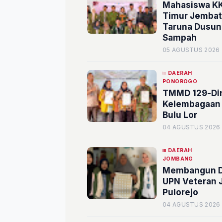
Mahasiswa KK
Timur Jembat
Taruna Dusun
Sampah
05 AGUSTUS 2026
DAERAH
PONOROGO
TMMD 129-Din
Kelembagaan 
Bulu Lor
04 AGUSTUS 2026
DAERAH
JOMBANG
Membangun De
UPN Veteran 
Pulorejo
04 AGUSTUS 2026